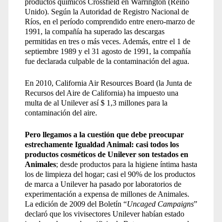
productos químicos Crossfield en Warrington (Reino
Unido). Según la Autoridad de Registro Nacional de
Ríos, en el período comprendido entre enero-marzo de
1991, la compañía ha superado las descargas
permitidas en tres o más veces. Además, entre el 1 de
septiembre 1989 y el 31 agosto de 1991, la compañía
fue declarada culpable de la contaminación del agua.
En 2010, California Air Resources Board (la Junta de
Recursos del Aire de California) ha impuesto una
multa de al Unilever así $ 1,3 millones para la
contaminación del aire.
Pero llegamos a la cuestión que debe preocupar
estrechamente Igualdad Animal: casi todos los
productos cosméticos de Unilever son testados en
Animales
; desde productos para la higiene íntima hasta
los de limpieza del hogar; casi el 90% de los productos
de marca a Unilever ha pasado por laboratorios de
experimentación a expensa de millones de Animales.
La edición de 2009 del Boletín “
Uncaged Campaigns
”
declaró que los vivisectores Unilever habían estado