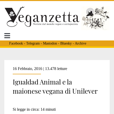
Facebook
-
Telegram
-
Mastodon
-
Bluesky
-
Archive
16 Febbraio, 2016 | 13.478 letture
Igualdad Animal e la
maionese vegana di Unilever
Si legge in circa:
14
minuti