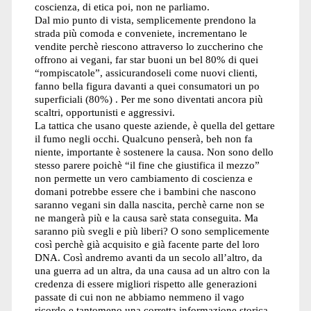
coscienza, di etica poi, non ne parliamo.
Dal mio punto di vista, semplicemente prendono la
strada più comoda e conveniete, incrementano le
vendite perchè riescono attraverso lo zuccherino che
offrono ai vegani, far star buoni un bel 80% di quei
“rompiscatole”, assicurandoseli come nuovi clienti,
fanno bella figura davanti a quei consumatori un po
superficiali (80%) . Per me sono diventati ancora più
scaltri, opportunisti e aggressivi.
La tattica che usano queste aziende, è quella del gettare
il fumo negli occhi. Qualcuno penserà, beh non fa
niente, importante è sostenere la causa. Non sono dello
stesso parere poichè “il fine che giustifica il mezzo”
non permette un vero cambiamento di coscienza e
domani potrebbe essere che i bambini che nascono
saranno vegani sin dalla nascita, perchè carne non se
ne mangerà più e la causa sarè stata conseguita. Ma
saranno più svegli e più liberi? O sono semplicemente
così perchè già acquisito e già facente parte del loro
DNA. Così andremo avanti da un secolo all’altro, da
una guerra ad un altra, da una causa ad un altro con la
credenza di essere migliori rispetto alle generazioni
passate di cui non ne abbiamo nemmeno il vago
ricordo e tantomeno una corretta informazione storica,