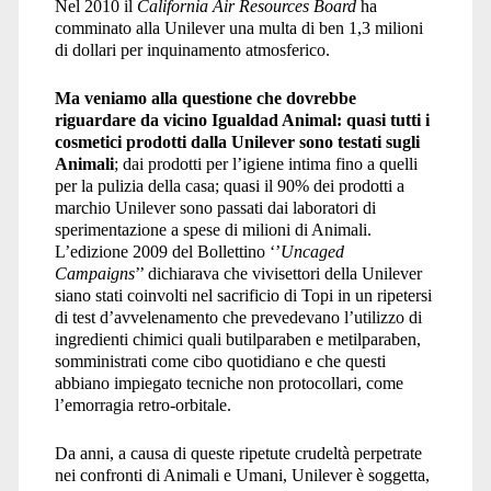
Nel 2010 il
California Air Resources Board
ha
comminato alla Unilever una multa di ben 1,3 milioni
di dollari per inquinamento atmosferico.
Ma veniamo alla questione che dovrebbe
riguardare da vicino Igualdad Animal: quasi tutti i
cosmetici prodotti dalla Unilever sono testati sugli
Animali
; dai prodotti per l’igiene intima fino a quelli
per la pulizia della casa; quasi il 90% dei prodotti a
marchio Unilever sono passati dai laboratori di
sperimentazione a spese di milioni di Animali.
L’edizione 2009 del Bollettino ‘’
Uncaged
Campaigns
’’ dichiarava che vivisettori della Unilever
siano stati coinvolti nel sacrificio di Topi in un ripetersi
di test d’avvelenamento che prevedevano l’utilizzo di
ingredienti chimici quali butilparaben e metilparaben,
somministrati come cibo quotidiano e che questi
abbiano impiegato tecniche non protocollari, come
l’emorragia retro-orbitale.
Da anni, a causa di queste ripetute crudeltà perpetrate
nei confronti di Animali e Umani, Unilever è soggetta,