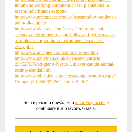
inhumane-working-conditions-in-tea-plantations-in-
assam-india-brands-respond
http://www.greenpeace.org/usa/research/how-unilever-
palm-oil-supplier
http://www.ukessays.com/essays/environmental-
sciences/environment-responsibility-and-performance-
of-unilever-corporation-environmental-sciences-
essay.php
http://www.uncaged.co.uk/animaltesting.htm
http://www.dailymail.co.uk/sciencetech/article-
2345276/Food-giants-Nestle-Unilever-caught-animal-
testing-scandal.html
http://www.ethicalconsumer.org/companystories.aspx?
CompanyId=560872&CategoryId=207
Se ti è piaciuto questo testo
aiuta Veganzetta
a
continuare il suo lavoro. Grazie.