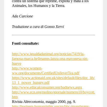
contra un sistema que reprime, explota y mata a los
Animales, los Humanos y la Tierra.
Ada Carcione
Traduzione a cura di Gonxo Xervi
Fonti consultate:
http://www.igualdadanimal.org/noticias/7419/la-
famosa-marca-hellmanns-lanza-una-mayonesa-sin-
huevo
http://www.women-
ww.org/documents/CertifiedUnileverTea.pdf
https://www.actionaid.org.uk/sites/default/files/doc_lib/
13_1_power_hungry.pdf
http://www.ethicalconsumer.org/badnews.aspx
http://www.ecn.org/molino/giornale/numero10/boycott.
htm
Rivista
Altreconomia
, maggio 2000, pg. 9.
http://business-humanrights.org/en/bbc-investigates-