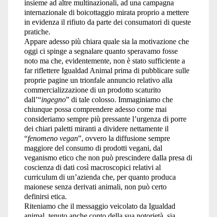
insieme ad altre multinazionali, ad una campagna
internazionale di boicottaggio mirata proprio a mettere
in evidenza il rifiuto da parte dei consumatori di queste
pratiche.
Appare adesso più chiara quale sia la motivazione che
oggi ci spinge a segnalare quanto speravamo fosse
noto ma che, evidentemente, non è stato sufficiente a
far riflettere Igualdad Animal prima di pubblicare sulle
proprie pagine un trionfale annuncio relativo alla
commercializzazione di un prodotto scaturito
dall’“
ingegno
” di tale colosso. Immaginiamo che
chiunque possa comprendere adesso come mai
consideriamo sempre più pressante l’urgenza di porre
dei chiari paletti miranti a dividere nettamente il
“
fenomeno vegan
”, ovvero la diffusione sempre
maggiore del consumo di prodotti vegani, dal
veganismo etico che non può prescindere dalla presa di
coscienza di dati così macroscopici relativi al
curriculum di un’azienda che, per quanto produca
maionese senza derivati animali, non può certo
definirsi etica.
Riteniamo che il messaggio veicolato da Igualdad
animal, tenuto anche conto della sua notorietà, sia