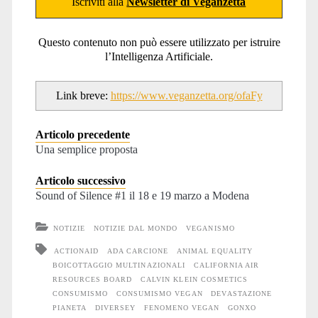
Iscriviti alla
Newsletter di Veganzetta
Questo contenuto non può essere utilizzato per istruire
l’Intelligenza Artificiale.
Link breve:
https://www.veganzetta.org/ofaFy
Articolo precedente
Una semplice proposta
Articolo successivo
Sound of Silence #1 il 18 e 19 marzo a Modena
NOTIZIE
NOTIZIE DAL MONDO
VEGANISMO
ACTIONAID
ADA CARCIONE
ANIMAL EQUALITY
BOICOTTAGGIO MULTINAZIONALI
CALIFORNIA AIR
RESOURCES BOARD
CALVIN KLEIN COSMETICS
CONSUMISMO
CONSUMISMO VEGAN
DEVASTAZIONE
PIANETA
DIVERSEY
FENOMENO VEGAN
GONXO