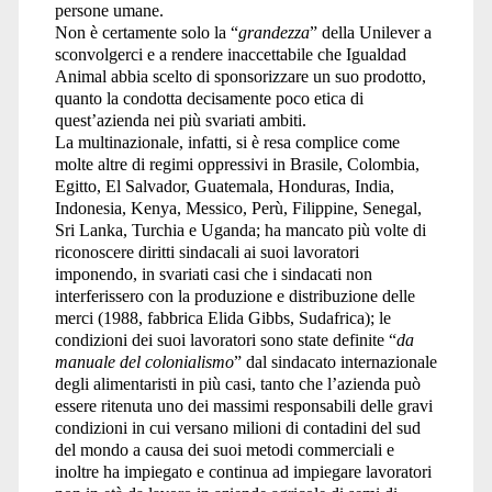
persone umane.
Non è certamente solo la “
grandezza
” della Unilever a
sconvolgerci e a rendere inaccettabile che Igualdad
Animal abbia scelto di sponsorizzare un suo prodotto,
quanto la condotta decisamente poco etica di
quest’azienda nei più svariati ambiti.
La multinazionale, infatti, si è resa complice come
molte altre di regimi oppressivi in Brasile, Colombia,
Egitto, El Salvador, Guatemala, Honduras, India,
Indonesia, Kenya, Messico, Perù, Filippine, Senegal,
Sri Lanka, Turchia e Uganda; ha mancato più volte di
riconoscere diritti sindacali ai suoi lavoratori
imponendo, in svariati casi che i sindacati non
interferissero con la produzione e distribuzione delle
merci (1988, fabbrica Elida Gibbs, Sudafrica); le
condizioni dei suoi lavoratori sono state definite “
da
manuale del colonialismo
” dal sindacato internazionale
degli alimentaristi in più casi, tanto che l’azienda può
essere ritenuta uno dei massimi responsabili delle gravi
condizioni in cui versano milioni di contadini del sud
del mondo a causa dei suoi metodi commerciali e
inoltre ha impiegato e continua ad impiegare lavoratori