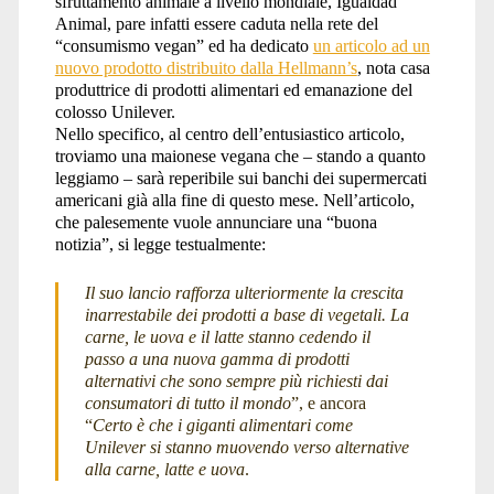
sfruttamento animale a livello mondiale, Igualdad
Animal, pare infatti essere caduta nella rete del
“consumismo vegan” ed ha dedicato
un articolo ad un
nuovo prodotto distribuito dalla Hellmann’s
, nota casa
produttrice di prodotti alimentari ed emanazione del
colosso Unilever.
Nello specifico, al centro dell’entusiastico articolo,
troviamo una maionese vegana che – stando a quanto
leggiamo – sarà reperibile sui banchi dei supermercati
americani già alla fine di questo mese. Nell’articolo,
che palesemente vuole annunciare una “buona
notizia”, si legge testualmente:
Il suo lancio rafforza ulteriormente la crescita
inarrestabile dei prodotti a base di vegetali. La
carne, le uova e il latte stanno cedendo il
passo a una nuova gamma di prodotti
alternativi che sono sempre più richiesti dai
consumatori di tutto il mondo
”, e ancora
“
Certo è che i giganti alimentari come
Unilever si stanno muovendo verso alternative
alla carne, latte e uova
.