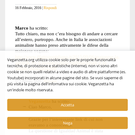
16 Febbraio, 2016
Rispondi
Marco
ha scritto:
Tutto chiaro, ma non c’era bisogno di andare a cercare
all’estero, purtroppo. Anche in Italia le associazioni
animaliste hanno preso attivamente le difese della
maionese vegana:
http://www.ilfattoquotidiano.it/2015/09/06/maionese-la-
Veganzetta.org utilizza cookie solo per le proprie funzionalità
querelle-tra-il-business-della-multinazionale-e-la-
tecniche, di protezione e statistiche (interne), non vi sono altri
startup-etica/2012300/
cookie se non quelli relativi a video e audio di altre piattaforme (es.
Youtube) incorporati in alcune pagine del sito. Se vuoi saperne di
17 Febbraio, 2016
Rispondi
più visita la pagina dell'infornativa sui cookie. Veganzetta ha
un'indole molto riservata.
Veganzetta
ha scritto:
Accetta
Ciao Marco,
Grazie per l’interessante link di cui non
Nega
eravamo a conoscenza.
La questione di Igualdad Animal è stata