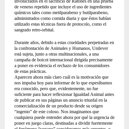
involucrados en el sacrificio de Ratones en una prueba
de veneno repetido que incluye el uso de ingredientes
químicos tales como metilparabeno y butilparabeno,
administrados como comida diaria y que éstos habían
utilizado estas técnicas fuera de protocolo, como el
sangrado retro-orbital.
Durante años, debido a estas crueldades perpetradas en
la confrontación de Animales y Humanos, Unilever
está sujeta, junto a otras multinacionales, a una
campaña de boicot internacional dirigida precisamente
a poner en evidencia el rechazo de los consumidores
de estas prácticas.
Aparecen ahora más claro cuál es la motivación que
nos impulsa hoy para informar de lo que esperábamos
era conocido, pero que, evidentemente, no fue
suficiente para hacer reflexionar Igualdad Animal antes
de publicar en sus páginas un anuncio triunfal en la
comercialización de un producto desde su origen
“ingenio” de este coloso. Nos imaginamos que
cualquiera puede entender ahora por qué la urgencia de
poner en juego claras, destinadas a dividir fuertemente
el fenómeno “vegano” consideramos más urgentes, o