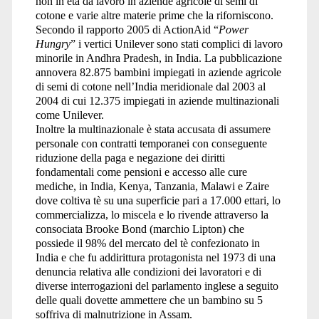
non in età da lavoro in aziende agricole di semi di
cotone e varie altre materie prime che la riforniscono.
Secondo il rapporto 2005 di ActionAid “
Power
Hungry
” i vertici Unilever sono stati complici di lavoro
minorile in Andhra Pradesh, in India. La pubblicazione
annovera 82.875 bambini impiegati in aziende agricole
di semi di cotone nell’India meridionale dal 2003 al
2004 di cui 12.375 impiegati in aziende multinazionali
come Unilever.
Inoltre la multinazionale è stata accusata di assumere
personale con contratti temporanei con conseguente
riduzione della paga e negazione dei diritti
fondamentali come pensioni e accesso alle cure
mediche, in India, Kenya, Tanzania, Malawi e Zaire
dove coltiva tè su una superficie pari a 17.000 ettari, lo
commercializza, lo miscela e lo rivende attraverso la
consociata Brooke Bond (marchio Lipton) che
possiede il 98% del mercato del tè confezionato in
India e che fu addirittura protagonista nel 1973 di una
denuncia relativa alle condizioni dei lavoratori e di
diverse interrogazioni del parlamento inglese a seguito
delle quali dovette ammettere che un bambino su 5
soffriva di malnutrizione in Assam.