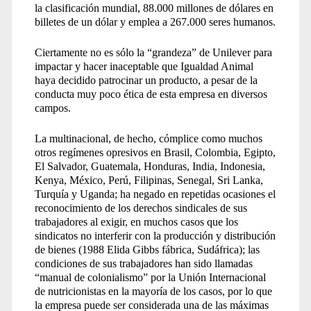
la clasificación mundial, 88.000 millones de dólares en
billetes de un dólar y emplea a 267.000 seres humanos.
Ciertamente no es sólo la “grandeza” de Unilever para
impactar y hacer inaceptable que Igualdad Animal
haya decidido patrocinar un producto, a pesar de la
conducta muy poco ética de esta empresa en diversos
campos.
La multinacional, de hecho, cómplice como muchos
otros regímenes opresivos en Brasil, Colombia, Egipto,
El Salvador, Guatemala, Honduras, India, Indonesia,
Kenya, México, Perú, Filipinas, Senegal, Sri Lanka,
Turquía y Uganda; ha negado en repetidas ocasiones el
reconocimiento de los derechos sindicales de sus
trabajadores al exigir, en muchos casos que los
sindicatos no interferir con la producción y distribución
de bienes (1988 Elida Gibbs fábrica, Sudáfrica); las
condiciones de sus trabajadores han sido llamadas
“manual de colonialismo” por la Unión Internacional
de nutricionistas en la mayoría de los casos, por lo que
la empresa puede ser considerada una de las máximas