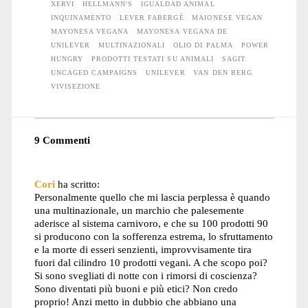
XERVI
HELLMANN'S
IGUALDAD ANIMAL
INQUINAMENTO
LEVER FABERGÈ
MAIONESE VEGAN
MAYONESA VEGANA
MAYONESA VEGANA DE
UNILEVER
MULTINAZIONALI
OLIO DI PALMA
POWER
HUNGRY
PRODOTTI TESTATI SU ANIMALI
SAGIT
UNCAGED CAMPAIGNS
UNILEVER
VAN DEN BERG
VIVISEZIONE
9 Commenti
Cori
ha scritto:
Personalmente quello che mi lascia perplessa è quando
una multinazionale, un marchio che palesemente
aderisce al sistema carnivoro, e che su 100 prodotti 90
si producono con la sofferenza estrema, lo sfruttamento
e la morte di esseri senzienti, improvvisamente tira
fuori dal cilindro 10 prodotti vegani. A che scopo poi?
Si sono svegliati di notte con i rimorsi di coscienza?
Sono diventati più buoni e più etici? Non credo
proprio! Anzi metto in dubbio che abbiano una