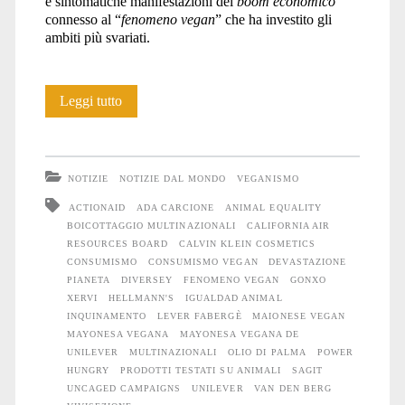
e sintomatiche manifestazioni del
boom economico
connesso al “
fenomeno vegan
” che ha investito gli
ambiti più svariati.
Igualdad
Leggi tutto
Animal
e
NOTIZIE
NOTIZIE DAL MONDO
VEGANISMO
la
ACTIONAID
ADA CARCIONE
ANIMAL EQUALITY
BOICOTTAGGIO MULTINAZIONALI
CALIFORNIA AIR
maionese
RESOURCES BOARD
CALVIN KLEIN COSMETICS
vegana
CONSUMISMO
CONSUMISMO VEGAN
DEVASTAZIONE
PIANETA
DIVERSEY
FENOMENO VEGAN
GONXO
di
XERVI
HELLMANN'S
IGUALDAD ANIMAL
INQUINAMENTO
LEVER FABERGÈ
MAIONESE VEGAN
Unilever
MAYONESA VEGANA
MAYONESA VEGANA DE
UNILEVER
MULTINAZIONALI
OLIO DI PALMA
POWER
HUNGRY
PRODOTTI TESTATI SU ANIMALI
SAGIT
UNCAGED CAMPAIGNS
UNILEVER
VAN DEN BERG