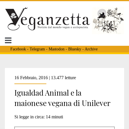
Facebook
-
Telegram
-
Mastodon
-
Bluesky
-
Archive
Tag:
16 Febbraio, 2016 | 13.477 letture
Igualdad Animal e la
<span>devastazione
maionese vegana di Unilever
pianeta</span>
Si legge in circa:
14
minuti