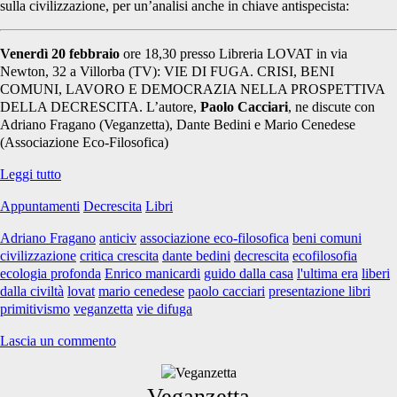
sulla civilizzazione, per un’analisi anche in chiave antispecista:
Venerdì 20 febbraio
ore 18,30 presso Libreria LOVAT in via
Newton, 32 a Villorba (TV): VIE DI FUGA. CRISI, BENI
COMUNI, LAVORO E DEMOCRAZIA NELLA PROSPETTIVA
DELLA DECRESCITA. L’autore,
Paolo Cacciari
, ne discute con
Adriano Fragano (Veganzetta), Dante Bedini e Mario Cenedese
(Associazione Eco-Filosofica)
Critica
Leggi tutto
alla
Appuntamenti
Decrescita
Libri
crescita
e
Adriano Fragano
anticiv
associazione eco-filosofica
beni comuni
civilizzazione:
civilizzazione
critica crescita
dante bedini
decrescita
ecofilosofia
incontriamo
ecologia profonda
Enrico manicardi
guido dalla casa
l'ultima era
liberi
Cacciari
dalla civiltà
lovat
mario cenedese
paolo cacciari
presentazione libri
e
primitivismo
veganzetta
vie difuga
Manicardi
Lascia un commento
Veganzetta