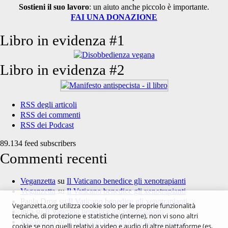
Sostieni il suo lavoro
: un aiuto anche piccolo è importante.
FAI UNA DONAZIONE
Libro in evidenza #1
Libro in evidenza #2
RSS degli articoli
RSS dei commenti
RSS dei Podcast
89.134 feed subscribers
Commenti recenti
Veganzetta
su
Il Vaticano benedice gli xenotrapianti
Veganzetta
su
Il Vaticano benedice gli xenotrapianti
Paola Drog
su
Il Vaticano benedice gli xenotrapianti
Veganzetta.org utilizza cookie solo per le proprie funzionalità
luca
su
Il Vaticano benedice gli xenotrapianti
tecniche, di protezione e statistiche (interne), non vi sono altri
Veganzetta
su
Il Vaticano benedice gli xenotrapianti
cookie se non quelli relativi a video e audio di altre piattaforme (es.