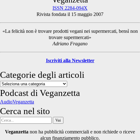
Primary
ISSN 2284-094X
Rivista fondata il 15 maggio 2007
Sidebar
«La felicità non è trovare prodotti vegani nei supermercati, bensì non
trovare supermercati»
Adriano Fragano
Iscriviti alla Newsletter
Categorie degli articoli
Categorie
degli
Podcast di Veganzetta
articoli
AudioVeganzetta
Cerca nel sito
Cerca
per:
Veganzetta
non ha pubblicità commerciali e non richiede o riceve
alcun finanziamento pubblico.