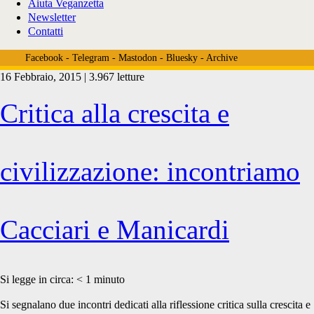
Aiuta Veganzetta
Newsletter
Contatti
Facebook
-
Telegram
-
Mastodon
-
Bluesky
-
Archive
16 Febbraio, 2015 | 3.967 letture
Tag:
Critica alla crescita e
<span>l’ultima
civilizzazione: incontriamo
era</span>
Cacciari e Manicardi
Si legge in circa:
< 1
minuto
Si segnalano due incontri dedicati alla riflessione critica sulla crescita e