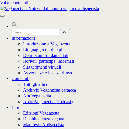
Vai ai contenuti
Cerca
per:
Informazioni
Introduzione a Veganzetta
Linguaggio e principi
Definizioni fondamentali
Iscriviti, partecipa, informati
Suggerimenti virtuali
Avvertenze e licenza d’uso
Contenuti
Tutti gli articoli
Archivio Veganzetta cartacea
ArteVeganzetta
AudioVeganzetta (Podcast)
Libri
Edizioni Veganzetta
Disobbedienza vegana
Manifesto Antispecista