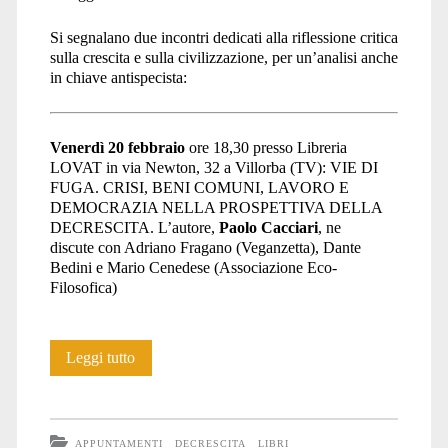
civiltà</span>
Si segnalano due incontri dedicati alla riflessione critica
sulla crescita e sulla civilizzazione, per un’analisi anche
in chiave antispecista:
Venerdì 20 febbraio
ore 18,30 presso Libreria
LOVAT in via Newton, 32 a Villorba (TV): VIE DI
FUGA. CRISI, BENI COMUNI, LAVORO E
DEMOCRAZIA NELLA PROSPETTIVA DELLA
DECRESCITA. L’autore,
Paolo Cacciari
, ne
discute con Adriano Fragano (Veganzetta), Dante
Bedini e Mario Cenedese (Associazione Eco-
Filosofica)
Critica
Leggi tutto
alla
crescita
APPUNTAMENTI
DECRESCITA
LIBRI