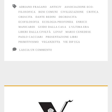
e
ADRIANO FRAGANO
ANTICIV
ASSOCIAZIONE ECO-
FILOSOFICA
BENI COMUNI
CIVILIZZAZIONE
CRITICA
civilizzazione:
CRESCITA
DANTE BEDINI
DECRESCITA
incontriamo
ECOFILOSOFIA
ECOLOGIA PROFONDA
ENRICO
MANICARDI
GUIDO DALLA CASA
L'ULTIMA ERA
Cacciari
LIBERI DALLA CIVILTÀ
LOVAT
MARIO CENEDESE
PAOLO CACCIARI
PRESENTAZIONE LIBRI
e
PRIMITIVISMO
VEGANZETTA
VIE DIFUGA
Manicardi
LASCIA UN COMMENTO
Primary
Sidebar