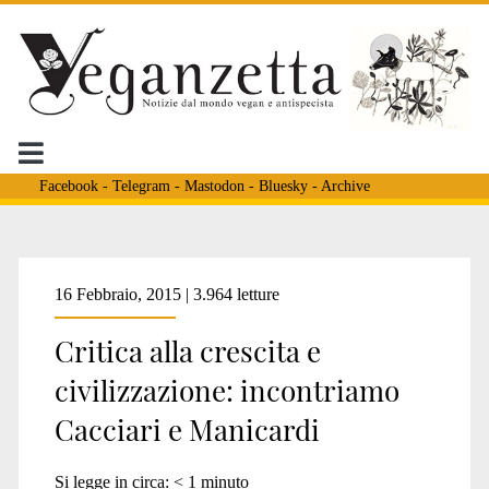
Facebook
-
Telegram
-
Mastodon
-
Bluesky
-
Archive
Tag:
16 Febbraio, 2015 | 3.964 letture
Critica alla crescita e
<span>liberi
civilizzazione: incontriamo
Cacciari e Manicardi
dalla
Si legge in circa:
< 1
minuto