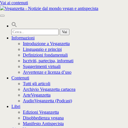
Vai ai contenuti
Cerca
per:
Informazioni
Introduzione a Veganzetta
Linguaggio e principi
Definizioni fondamentali
Iscriviti, partecipa, informati
Suggerimenti virtuali
Avvertenze e licenza d’uso
Contenuti
Tutti gli articoli
Archivio Veganzetta cartacea
ArteVeganzetta
AudioVeganzetta (Podcast)
Libri
Edizioni Veganzetta
Disobbedienza vegana
Manifesto Antispecista