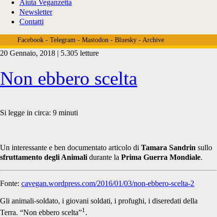
Aiuta Veganzetta
Newsletter
Contatti
Facebook
-
Telegram
-
Mastodon
-
Bluesky
-
Archive
20 Gennaio, 2018 | 5.305 letture
Tag:
Non ebbero scelta
<span>Lewis
Si legge in circa:
9
minuti
Milestone</span>
Un interessante e ben documentato articolo di
Tamara Sandrin
sullo
sfruttamento degli Animali
durante la
Prima Guerra Mondiale
.
Fonte:
cavegan.wordpress.com/2016/01/03/non-ebbero-scelta-2
Gli animali-soldato, i giovani soldati, i profughi, i diseredati della
1
Terra. “Non ebbero scelta”
.