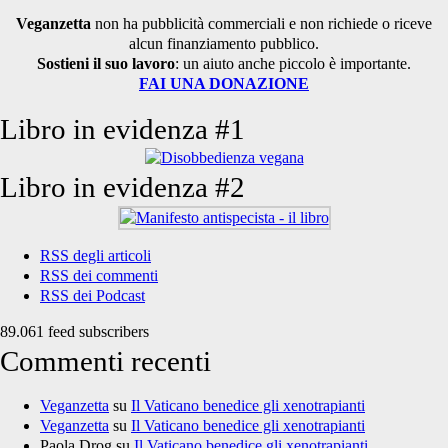
per:
Veganzetta
non ha pubblicità commerciali e non richiede o riceve
alcun finanziamento pubblico.
Sostieni il suo lavoro
: un aiuto anche piccolo è importante.
FAI UNA DONAZIONE
Libro in evidenza #1
Libro in evidenza #2
RSS degli articoli
RSS dei commenti
RSS dei Podcast
89.061 feed subscribers
Commenti recenti
Veganzetta
su
Il Vaticano benedice gli xenotrapianti
Veganzetta
su
Il Vaticano benedice gli xenotrapianti
Paola Drog
su
Il Vaticano benedice gli xenotrapianti