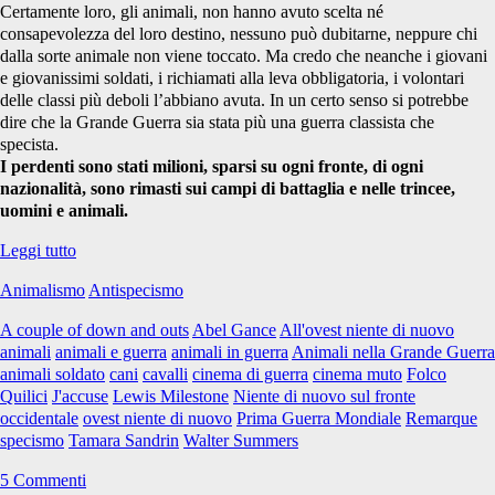
Certamente loro, gli animali, non hanno avuto scelta né
consapevolezza del loro destino, nessuno può dubitarne, neppure chi
dalla sorte animale non viene toccato. Ma credo che neanche i giovani
e giovanissimi soldati, i richiamati alla leva obbligatoria, i volontari
delle classi più deboli l’abbiano avuta. In un certo senso si potrebbe
dire che la Grande Guerra sia stata più una guerra classista che
specista.
I perdenti sono stati milioni, sparsi su ogni fronte, di ogni
nazionalità, sono rimasti sui campi di battaglia e nelle trincee,
uomini e animali.
Non
Leggi tutto
ebbero
Animalismo
Antispecismo
scelta
A couple of down and outs
Abel Gance
All'ovest niente di nuovo
animali
animali e guerra
animali in guerra
Animali nella Grande Guerra
animali soldato
cani
cavalli
cinema di guerra
cinema muto
Folco
Quilici
J'accuse
Lewis Milestone
Niente di nuovo sul fronte
occidentale
ovest niente di nuovo
Prima Guerra Mondiale
Remarque
specismo
Tamara Sandrin
Walter Summers
5 Commenti