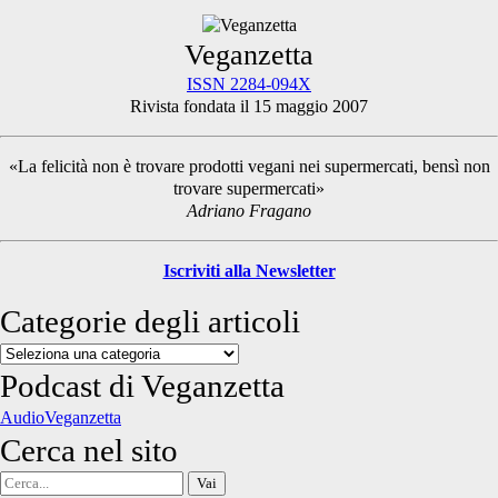
Primary
Veganzetta
ISSN 2284-094X
Rivista fondata il 15 maggio 2007
Sidebar
«La felicità non è trovare prodotti vegani nei supermercati, bensì non
trovare supermercati»
Adriano Fragano
Iscriviti alla Newsletter
Categorie degli articoli
Categorie
degli
Podcast di Veganzetta
articoli
AudioVeganzetta
Cerca nel sito
Cerca