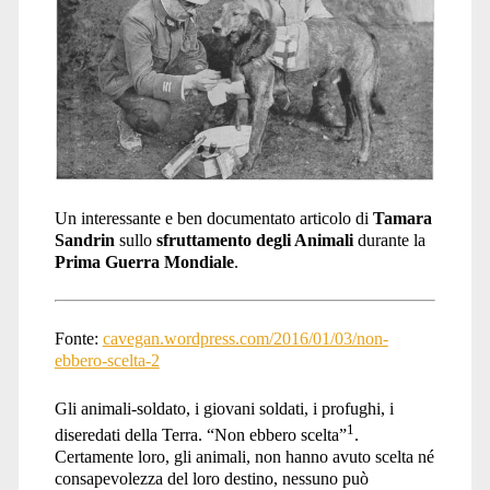
Un interessante e ben documentato articolo di
Tamara
Sandrin
sullo
sfruttamento degli Animali
durante la
Prima Guerra Mondiale
.
Fonte:
cavegan.wordpress.com/2016/01/03/non-
ebbero-scelta-2
Gli animali-soldato, i giovani soldati, i profughi, i
1
diseredati della Terra. “Non ebbero scelta”
.
Certamente loro, gli animali, non hanno avuto scelta né
consapevolezza del loro destino, nessuno può