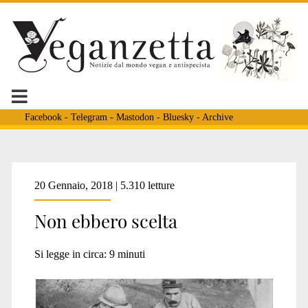
Facebook
-
Telegram
-
Mastodon
-
Bluesky
-
Archive
Tag:
20 Gennaio, 2018 | 5.310 letture
Non ebbero scelta
<span>J’accuse</span>
Si legge in circa:
9
minuti