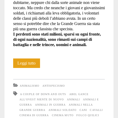
dubitarne, neppure chi dalla sorte animale non viene
toccato. Ma credo che neanche i giovani e giovanissimi
soldati, i richiamati alla leva obbligatoria, i volontari
delle classi più deboli l’abbiano avuta. In un certo
senso si potrebbe dire che la Grande Guerra sia stata
più una guerra classista che specista.
I perdenti sono stati milioni, sparsi su ogni fronte,
di ogni nazionalità, sono rimasti sui campi di
battaglia e nelle trincee, uomini e animali.
Non
Leggi tutto
ebbero
scelta
ANIMALISMO
ANTISPECISMO
A COUPLE OF DOWN AND OUTS
ABEL GANCE
ALL'OVEST NIENTE DI NUOVO
ANIMALI
ANIMALI E
GUERRA
ANIMALI IN GUERRA
ANIMALI NELLA
GRANDE GUERRA
ANIMALI SOLDATO
CANI
CAVALLI
CINEMA DI GUERRA
CINEMA MUTO
FOLCO QUILICI