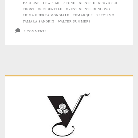
J'ACCUSE
LEWIS MILESTONE
NIENTE DI NUOVO SUL
FRONTE OCCIDENTALE
OVEST NIENTE DI NUOVO
PRIMA GUERRA MONDIALE
REMARQUE
SPECISMO
TAMARA SANDRIN
WALTER SUMMERS
5 COMMENTI
Primary
Sidebar