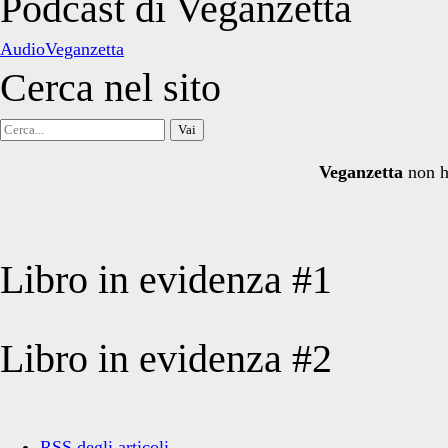
Podcast di Veganzetta
articoli
AudioVeganzetta
Cerca nel sito
Cerca
per:
Veganzetta
non h
Libro in evidenza #1
Libro in evidenza #2
RSS degli articoli