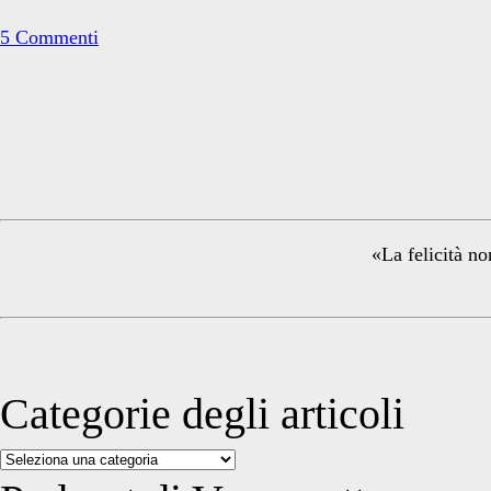
5 Commenti
Primary
Sidebar
«La felicità no
Categorie degli articoli
Categorie
degli