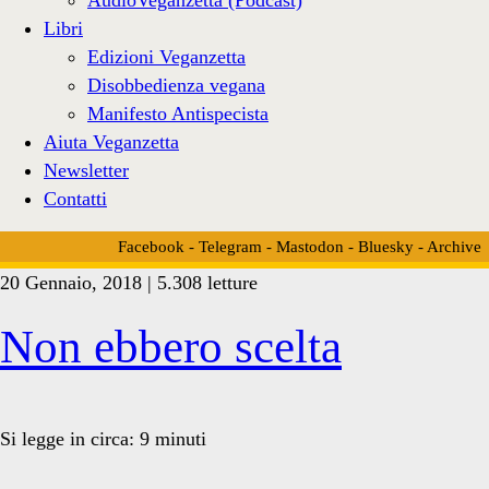
Libri
Edizioni Veganzetta
Disobbedienza vegana
Manifesto Antispecista
Aiuta Veganzetta
Newsletter
Contatti
Facebook
-
Telegram
-
Mastodon
-
Bluesky
-
Archive
20 Gennaio, 2018 | 5.308 letture
Tag:
Non ebbero scelta
<span>Abel
Si legge in circa:
9
minuti