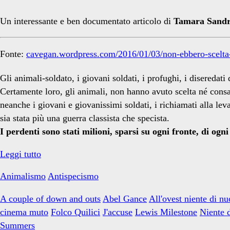
Gance</span>
Un interessante e ben documentato articolo di
Tamara Sandr
Fonte:
cavegan.wordpress.com/2016/01/03/non-ebbero-scelta
Gli animali-soldato, i giovani soldati, i profughi, i diseredati
Certamente loro, gli animali, non hanno avuto scelta né cons
neanche i giovani e giovanissimi soldati, i richiamati alla lev
sia stata più una guerra classista che specista.
I perdenti sono stati milioni, sparsi su ogni fronte, di ogn
Non
Leggi tutto
ebbero
Animalismo
Antispecismo
scelta
A couple of down and outs
Abel Gance
All'ovest niente di n
cinema muto
Folco Quilici
J'accuse
Lewis Milestone
Niente d
Summers