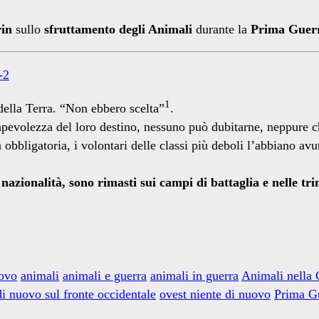
in
sullo
sfruttamento degli Animali
durante la
Prima Guer
-2
1
 della Terra. “Non ebbero scelta”
.
apevolezza del loro destino, nessuno può dubitarne, neppure c
a obbligatoria, i volontari delle classi più deboli l’abbiano a
i nazionalità, sono rimasti sui campi di battaglia e nelle tr
uovo
animali
animali e guerra
animali in guerra
Animali nella
i nuovo sul fronte occidentale
ovest niente di nuovo
Prima G