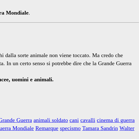
ra Mondiale
.
hi dalla sorte animale non viene toccato. Ma credo che
vuta. In un certo senso si potrebbe dire che la Grande Guerra
incee, uomini e animali.
 Grande Guerra
animali soldato
cani
cavalli
cinema di guerra
uerra Mondiale
Remarque
specismo
Tamara Sandrin
Walter