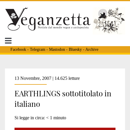
Facebook
-
Telegram
-
Mastodon
-
Bluesky
-
Archive
Tag:
13 Novembre, 2007 | 14.625 letture
EARTHLINGS sottotitolato in
<span>Joaquin
italiano
Phoenix</span>
Si legge in circa:
< 1
minuto