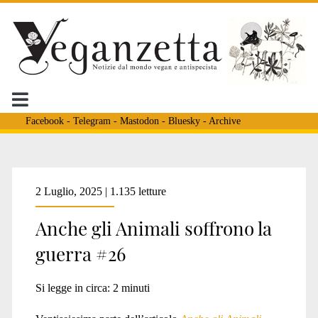
Facebook
-
Telegram
-
Mastodon
-
Bluesky
-
Archive
Tag:
2 Luglio, 2025 | 1.135 letture
Anche gli Animali soffrono la
<span>IDF</span>
guerra #26
Si legge in circa:
2
minuti