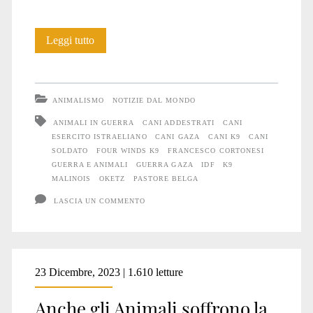
Anche
Leggi tutto
gli
Animali
ANIMALISMO
NOTIZIE DAL MONDO
soffrono
ANIMALI IN GUERRA
CANI ADDESTRATI
CANI
ESERCITO ISTRAELIANO
CANI GAZA
CANI K9
CANI
la
SOLDATO
FOUR WINDS K9
FRANCESCO CORTONESI
guerra
GUERRA E ANIMALI
GUERRA GAZA
IDF
K9
MALINOIS
OKETZ
PASTORE BELGA
#26
LASCIA UN COMMENTO
23 Dicembre, 2023 | 1.610 letture
Anche gli Animali soffrono la