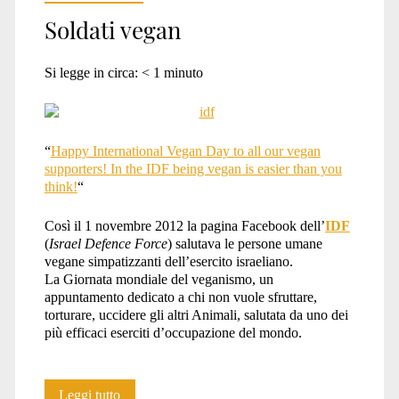
Soldati vegan
Si legge in circa:
< 1
minuto
“
Happy International Vegan Day to all our vegan
supporters! In the IDF being vegan is easier than you
think!
“
Così il 1 novembre 2012 la pagina Facebook dell’
IDF
(
Israel Defence Force
) salutava le persone umane
vegane simpatizzanti dell’esercito israeliano.
La Giornata mondiale del veganismo, un
appuntamento dedicato a chi non vuole sfruttare,
torturare, uccidere gli altri Animali, salutata da uno dei
più efficaci eserciti d’occupazione del mondo.
Soldati
Leggi tutto