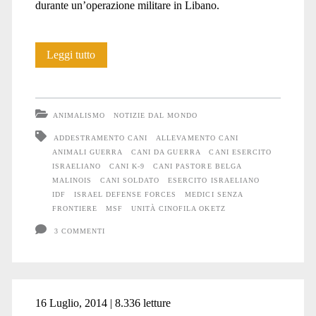
durante un’operazione militare in Libano.
Anche
Leggi tutto
gli
Animali
ANIMALISMO
NOTIZIE DAL MONDO
soffrono
ADDESTRAMENTO CANI
ALLEVAMENTO CANI
ANIMALI GUERRA
CANI DA GUERRA
CANI ESERCITO
la
ISRAELIANO
CANI K-9
CANI PASTORE BELGA
guerra
MALINOIS
CANI SOLDATO
ESERCITO ISRAELIANO
IDF
ISRAEL DEFENSE FORCES
MEDICI SENZA
#21
FRONTIERE
MSF
UNITÀ CINOFILA OKETZ
3 COMMENTI
16 Luglio, 2014 | 8.336 letture