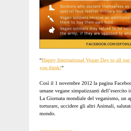
“
Happy International Vegan Day to all our 
you think!
“
Così il 1 novembre 2012 la pagina Faceboo
umane vegane simpatizzanti dell’esercito i
La Giornata mondiale del veganismo, un ap
torturare, uccidere gli altri Animali, saluta
mondo.