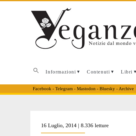
Informazioni
Contenuti
Libri
Facebook
-
Telegram
-
Mastodon
-
Bluesky
-
Archive
Tag:
16 Luglio, 2014 | 8.336 letture
<span>soldati