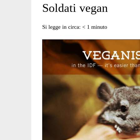
Soldati vegan
vegan</span>
Si legge in circa:
< 1
minuto