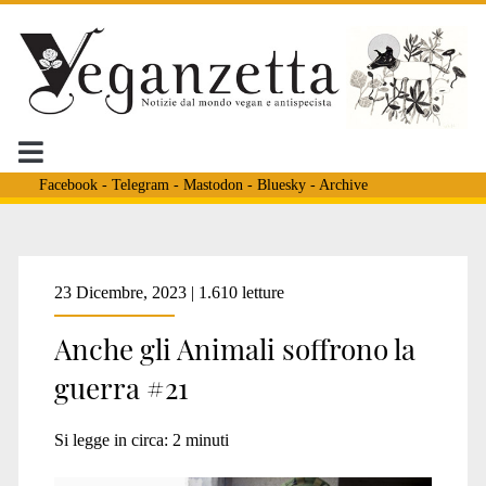
Facebook
-
Telegram
-
Mastodon
-
Bluesky
-
Archive
Tag:
23 Dicembre, 2023 | 1.610 letture
Anche gli Animali soffrono la
<span>esercito
guerra #21
israeliano</span>
Si legge in circa:
2
minuti