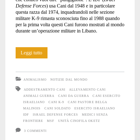
Defense Forces
) usa Cani dal 1948 e in particolare
questa razza dal 1974, inquadrandoli nelle sezione
militare K-9 rimasta sconosciuta fino al 1988 quando
per la prima volta questi Cani furono mostrati al mondo
durante un’operazione militare in Libano.
Anche
Leggi tutto
gli
Animali
ANIMALISMO
NOTIZIE DAL MONDO
soffrono
ADDESTRAMENTO CANI
ALLEVAMENTO CANI
ANIMALI GUERRA
CANI DA GUERRA
CANI ESERCITO
la
ISRAELIANO
CANI K-9
CANI PASTORE BELGA
guerra
MALINOIS
CANI SOLDATO
ESERCITO ISRAELIANO
IDF
ISRAEL DEFENSE FORCES
MEDICI SENZA
#21
FRONTIERE
MSF
UNITÀ CINOFILA OKETZ
3 COMMENTI