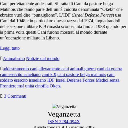
Cani perfettamente addestrati. Si tratta di Cani da pastore belga
Malinois che fanno parte dell’unità cinofila denominata “Oketz” che
ebraico vuol dire “pungiglione”. L’IDF (
Israel Defense Forces
) usa
Cani dal 1948 e in particolare questa razza dal 1974, inquadrandoli
nelle sezione militare K-9 rimasta sconosciuta fino al 1988 quando per
la prima volta questi Cani furono mostrati al mondo durante
un’operazione militare in Libano.
Anche
Leggi tutto
gli
Animalismo
Notizie dal mondo
Animali
soffrono
addestramento cani
allevamento cani
animali guerra
cani da guerra
la
cani esercito israeliano
cani k-9
cani pastore belga malinois
cani
guerra
soldato
esercito israeliano
IDF
Israel Defense Forces
Medici senza
#21
Frontiere
msf
unità cinofila Oketz
3 Commenti
Primary
Veganzetta
ISSN 2284-094X
Rivista fondata il 15 maggio 2007