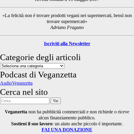
Sidebar
«La felicità non è trovare prodotti vegani nei supermercati, bensì non
trovare supermercati»
Adriano Fragano
Iscriviti alla Newsletter
Categorie degli articoli
Categorie
degli
Podcast di Veganzetta
articoli
AudioVeganzetta
Cerca nel sito
Cerca
per:
Veganzetta
non ha pubblicità commerciali e non richiede o riceve
alcun finanziamento pubblico.
Sostieni il suo lavoro
: un aiuto anche piccolo è importante.
FAI UNA DONAZIONE