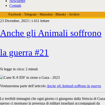
Newsletter
Contatti
Facebook
-
Telegram
-
Mastodon
-
Bluesky
-
Archive
23 Dicembre, 2023 | 1.611 letture
Tag:
Anche gli Animali soffrono
<span>addestramento
la guerra #21
cani</span>
Si legge in circa:
2
minuti
Ventunesima parte dell’articolo
Anche gli Animali soffrono la guerra
Le terribili immagini che ogni giorno ci giungono dalla Striscia di Gaza
spesso ci mostrano la presenza di militari israeliani accompagnati da