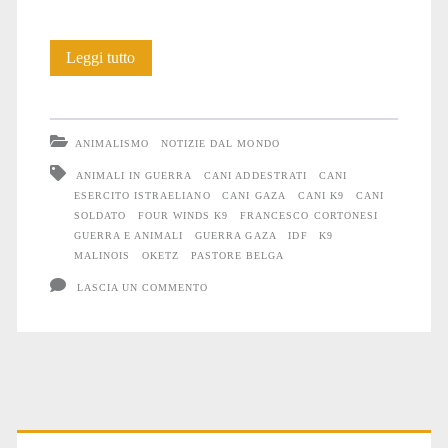
Anche
Leggi tutto
gli
Animali
ANIMALISMO
NOTIZIE DAL MONDO
soffrono
ANIMALI IN GUERRA
CANI ADDESTRATI
CANI
ESERCITO ISTRAELIANO
CANI GAZA
CANI K9
CANI
la
SOLDATO
FOUR WINDS K9
FRANCESCO CORTONESI
guerra
GUERRA E ANIMALI
GUERRA GAZA
IDF
K9
MALINOIS
OKETZ
PASTORE BELGA
#26
LASCIA UN COMMENTO
Primary