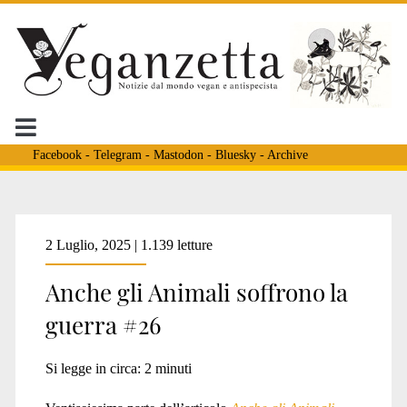
Facebook
-
Telegram
-
Mastodon
-
Bluesky
-
Archive
Tag:
2 Luglio, 2025 | 1.139 letture
Anche gli Animali soffrono la
<span>Malinois</span>
guerra #26
Si legge in circa:
2
minuti