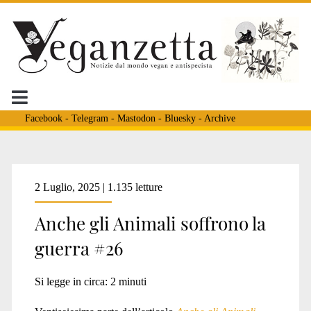
Facebook
-
Telegram
-
Mastodon
-
Bluesky
-
Archive
Tag:
2 Luglio, 2025 | 1.135 letture
Anche gli Animali soffrono la
<span>Oketz</span>
guerra #26
Si legge in circa:
2
minuti