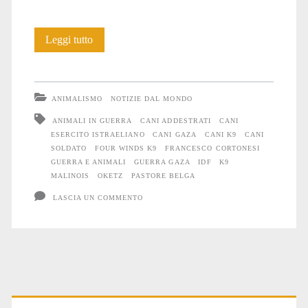
Anche
Leggi tutto
gli
Animali
ANIMALISMO
NOTIZIE DAL MONDO
soffrono
ANIMALI IN GUERRA
CANI ADDESTRATI
CANI
ESERCITO ISTRAELIANO
CANI GAZA
CANI K9
CANI
la
SOLDATO
FOUR WINDS K9
FRANCESCO CORTONESI
guerra
GUERRA E ANIMALI
GUERRA GAZA
IDF
K9
MALINOIS
OKETZ
PASTORE BELGA
#26
LASCIA UN COMMENTO
Primary