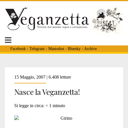
Facebook
-
Telegram
-
Mastodon
-
Bluesky
-
Archive
Tag:
15 Maggio, 2007 | 6.408 letture
Nasce la Veganzetta!
<span>giornale
Si legge in circa:
< 1
minuto
vegano</span>