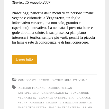
Treviso, 15 maggio 2007
Nasce oggi partorita dalle menti di tre persone umane
vegane e visionarie la
Veganzetta
, un foglio
informativo cartaceo, ma non solo, gratuito e
(speriamo) innovativo. La neonata si presenta bene e
gode di ottima salute, la sua presenza pian piano
interesserà territori sempre più vasti, perché la piccola
ha fame e sete di conoscenza, e di farsi conoscere.
Nasce
Leggi tutto
la
Veganzetta!
COMUNICATI
NOTIZIE
NOTIZIE SULL'ATTIVISMO
ADRIANO FRAGANO
ANDREA FURLAN
ANTISPECISMO
CRISTINA ZANATTA
FONDAZIONE
VEGANZETTA
GIORNALE ANTISPECISTA
GIORNALE
VEGAN
GIORNALE VEGANO
LIBERAZIONE ANIMALE
NASCE VEGANZETTA
NASCITA VEGANZETTA
PRIMO