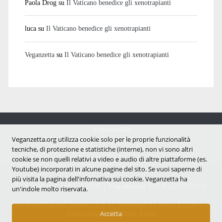
Paola Drog
su
Il Vaticano benedice gli xenotrapianti
luca
su
Il Vaticano benedice gli xenotrapianti
Veganzetta
su
Il Vaticano benedice gli xenotrapianti
Veganzetta
Notizie dal mondo vegan e antispecista
Veganzetta.org utilizza cookie solo per le proprie funzionalità
tecniche, di protezione e statistiche (interne), non vi sono altri
cookie se non quelli relativi a video e audio di altre piattaforme (es.
Youtube) incorporati in alcune pagine del sito. Se vuoi saperne di
più visita la pagina dell'infornativa sui cookie. Veganzetta ha
Copyright © 2007 - 2026 |
Veganzetta
ISSN 2284-094X
un'indole molto riservata.
Informativa sui cookie (UE)
|
Informativa sulla Privacy
|
Avvertenze e Licenza d'uso
Accetta