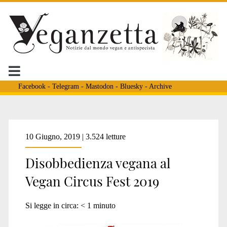
Facebook
-
Telegram
-
Mastodon
-
Bluesky
-
Archive
Tag:
10 Giugno, 2019 | 3.524 letture
Disobbedienza vegana al
<span>festa
Vegan Circus Fest 2019
vegana</span>
Si legge in circa:
< 1
minuto