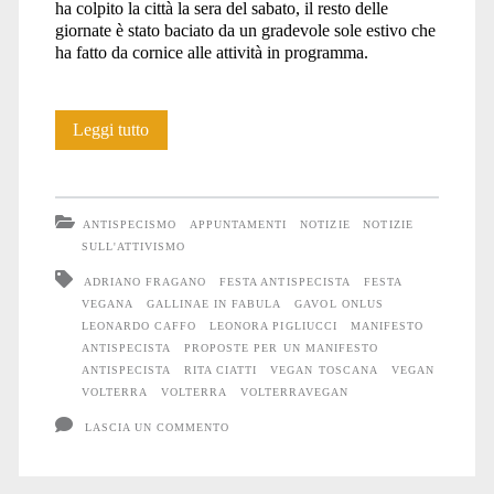
ha colpito la città la sera del sabato, il resto delle
giornate è stato baciato da un gradevole sole estivo che
ha fatto da cornice alle attività in programma.
Due
Leggi tutto
belle
giornate
ANTISPECISMO
APPUNTAMENTI
NOTIZIE
NOTIZIE
antispeciste
SULL'ATTIVISMO
ADRIANO FRAGANO
FESTA ANTISPECISTA
FESTA
a
VEGANA
GALLINAE IN FABULA
GAVOL ONLUS
Volterra
LEONARDO CAFFO
LEONORA PIGLIUCCI
MANIFESTO
ANTISPECISTA
PROPOSTE PER UN MANIFESTO
ANTISPECISTA
RITA CIATTI
VEGAN TOSCANA
VEGAN
VOLTERRA
VOLTERRA
VOLTERRAVEGAN
LASCIA UN COMMENTO