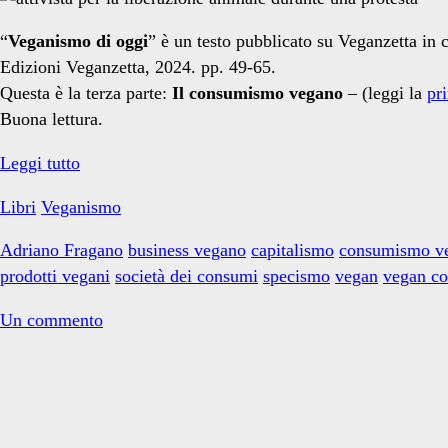
vegano</span>
“
Veganismo di oggi
” è un testo pubblicato su Veganzetta in ci
Edizioni Veganzetta, 2024. pp. 49-65.
Questa è la terza parte:
Il consumismo vegano
– (leggi la
pr
Buona lettura.
Veganismi
Leggi tutto
di
Libri
Veganismo
oggi:
il
Adriano Fragano
business vegano
capitalismo
consumismo v
consumismo
prodotti vegani
società dei consumi
specismo
vegan
vegan c
vegano
Un commento
Primary