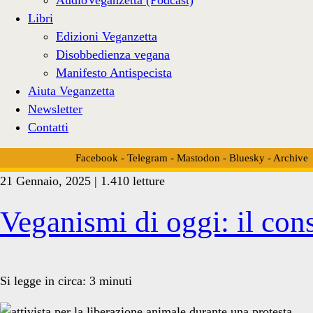
Libri
Edizioni Veganzetta
Disobbedienza vegana
Manifesto Antispecista
Aiuta Veganzetta
Newsletter
Contatti
Facebook
-
Telegram
-
Mastodon
-
Bluesky
-
Archive
21 Gennaio, 2025 | 1.410 letture
Tag:
Veganismi di oggi: il c
<span>business
Si legge in circa:
3
minuti