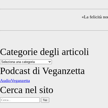
Sidebar
«La felicità no
Categorie degli articoli
Categorie
degli
Podcast di Veganzetta
articoli
AudioVeganzetta
Cerca nel sito
Cerca
per: