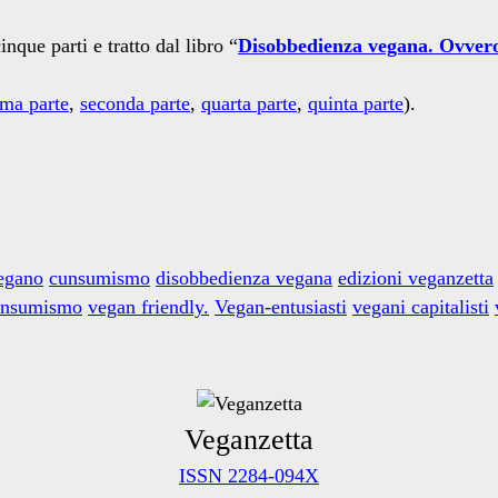
nque parti e tratto dal libro “
Disobbedienza vegana. Ovvero
ima parte
,
seconda parte
,
quarta parte
,
quinta parte
).
egano
cunsumismo
disobbedienza vegana
edizioni veganzetta
onsumismo
vegan friendly.
Vegan-entusiasti
vegani capitalisti
Veganzetta
ISSN 2284-094X