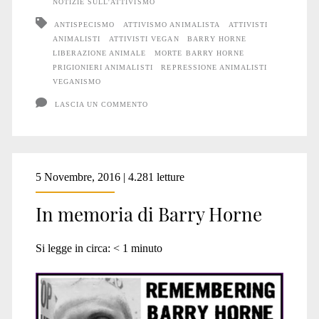
Barry
NOTIZIE SULL'ATTIVISMO
ANTISPECISMO
ATTIVISMO ANIMALISTA
ATTIVISTI
Horne
ANIMALISTI
ATTIVISTI VEGAN
BARRY HORNE
LIBERAZIONE ANIMALE
MORTE BARRY HORNE
PRIGIONIERI ANIMALISTI
REPRESSIONE ANIMALISTI
VEGANISMO
LASCIA UN COMMENTO
5 Novembre, 2016 | 4.281 letture
In memoria di Barry Horne
Si legge in circa:
< 1
minuto