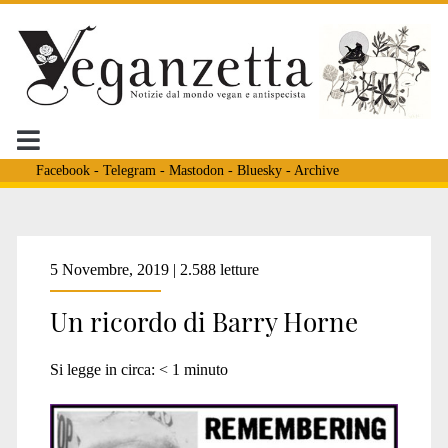
Facebook
-
Telegram
-
Mastodon
-
Bluesky
-
Archive
Tag:
5 Novembre, 2019 | 2.588 letture
Un ricordo di Barry Horne
<span>attivisti
Si legge in circa:
< 1
minuto
vegan</span>