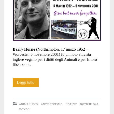
Barry Horne
(Northampton, 17 marzo 1952 –
Worcester, 5 novembre 2001) fu un noto attivista
inglese vegano per i diritti degli Animali e per la loro
liberazione.
In
Leggi tutto
memoria
di
ANIMALISMO
ANTISPECISMO
NOTIZIE
NOTIZIE DAL
Barry
MONDO