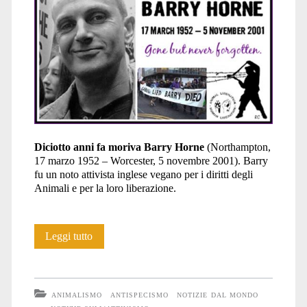
Diciotto anni fa moriva Barry Horne
(Northampton,
17 marzo 1952 – Worcester, 5 novembre 2001). Barry
fu un noto attivista inglese vegano per i diritti degli
Animali e per la loro liberazione.
Un
Leggi tutto
ricordo
di
ANIMALISMO
ANTISPECISMO
NOTIZIE DAL MONDO