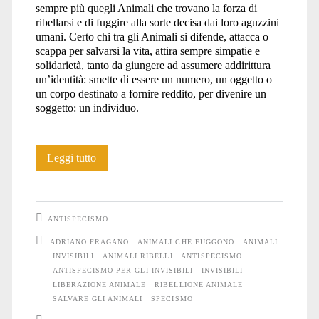
sempre più quegli Animali che trovano la forza di
ribellarsi e di fuggire alla sorte decisa dai loro aguzzini
umani. Certo chi tra gli Animali si difende, attacca o
scappa per salvarsi la vita, attira sempre simpatie e
solidarietà, tanto da giungere ad assumere addirittura
un’identità: smette di essere un numero, un oggetto o
un corpo destinato a fornire reddito, per divenire un
soggetto: un individuo.
L’antispecismo
Leggi tutto
è
per
ANTISPECISMO
gli
ADRIANO FRAGANO
ANIMALI CHE FUGGONO
ANIMALI
INVISIBILI
ANIMALI RIBELLI
ANTISPECISMO
invisibili
ANTISPECISMO PER GLI INVISIBILI
INVISIBILI
LIBERAZIONE ANIMALE
RIBELLIONE ANIMALE
SALVARE GLI ANIMALI
SPECISMO