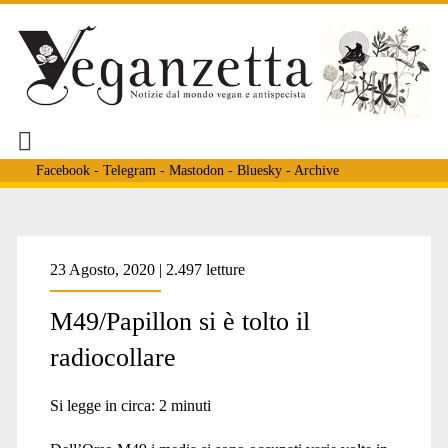
Facebook
-
Telegram
-
Mastodon
-
Bluesky
-
Archive
Tag:
23 Agosto, 2020 | 2.497 letture
M49/Papillon si è tolto il
<span>animali
radiocollare
ribelli</span>
Si legge in circa:
2
minuti