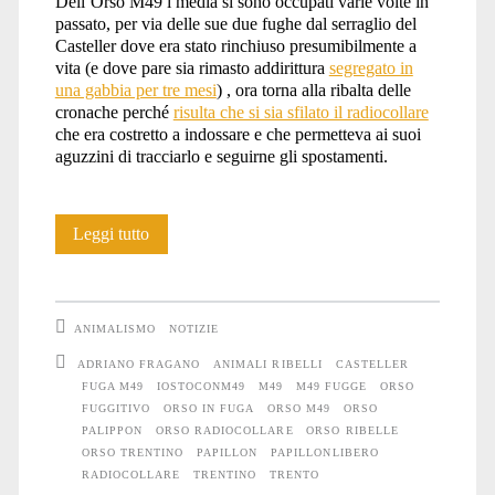
Dell’Orso M49 i media si sono occupati varie volte in
passato, per via delle sue due fughe dal serraglio del
Casteller dove era stato rinchiuso presumibilmente a
vita (e dove pare sia rimasto addirittura
segregato in
una gabbia per tre mesi
) , ora torna alla ribalta delle
cronache perché
risulta che si sia sfilato il radiocollare
che era costretto a indossare e che permetteva ai suoi
aguzzini di tracciarlo e seguirne gli spostamenti.
M49/Papillon
Leggi tutto
si
è
ANIMALISMO
NOTIZIE
tolto
ADRIANO FRAGANO
ANIMALI RIBELLI
CASTELLER
FUGA M49
IOSTOCONM49
M49
M49 FUGGE
ORSO
il
FUGGITIVO
ORSO IN FUGA
ORSO M49
ORSO
radiocollare
PALIPPON
ORSO RADIOCOLLARE
ORSO RIBELLE
ORSO TRENTINO
PAPILLON
PAPILLONLIBERO
RADIOCOLLARE
TRENTINO
TRENTO