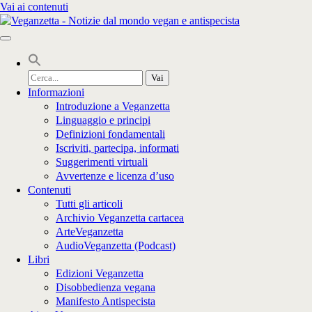
Vai ai contenuti
Cerca
per:
Informazioni
Introduzione a Veganzetta
Linguaggio e principi
Definizioni fondamentali
Iscriviti, partecipa, informati
Suggerimenti virtuali
Avvertenze e licenza d’uso
Contenuti
Tutti gli articoli
Archivio Veganzetta cartacea
ArteVeganzetta
AudioVeganzetta (Podcast)
Libri
Edizioni Veganzetta
Disobbedienza vegana
Manifesto Antispecista