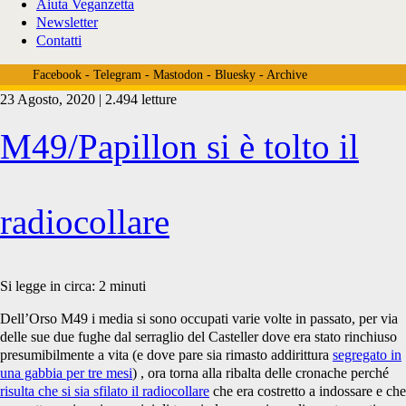
Aiuta Veganzetta
Newsletter
Contatti
Facebook
-
Telegram
-
Mastodon
-
Bluesky
-
Archive
23 Agosto, 2020 | 2.494 letture
Tag:
M49/Papillon si è tolto il
<span>radiocollare</span>
radiocollare
Si legge in circa:
2
minuti
Dell’Orso M49 i media si sono occupati varie volte in passato, per via
delle sue due fughe dal serraglio del Casteller dove era stato rinchiuso
presumibilmente a vita (e dove pare sia rimasto addirittura
segregato in
una gabbia per tre mesi
) , ora torna alla ribalta delle cronache perché
risulta che si sia sfilato il radiocollare
che era costretto a indossare e che