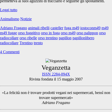
permetteva ai suoi aguzzini di tracciarlo e seguirne gli spostamenti.
M49/Papillon
Leggi tutto
si
Animalismo
Notizie
è
tolto
Adriano Fragano
animali ribelli
casteller
fuga m49
iostoconm49
m49
il
m49 fugge
orso fuggitivo
orso in fuga
orso m49
orso palippon
orso
radiocollare
radiocollare
orso ribelle
orso trentino
papillon
papillonlibero
radiocollare
Trentino
trento
4 Commenti
Primary
Veganzetta
ISSN 2284-094X
Rivista fondata il 15 maggio 2007
Sidebar
«La felicità non è trovare prodotti vegani nei supermercati, bensì non
trovare supermercati»
Adriano Fragano