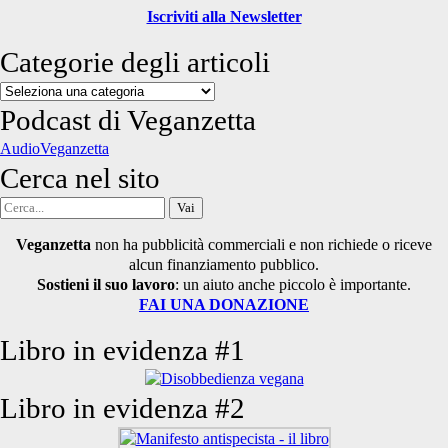
Iscriviti alla Newsletter
Categorie degli articoli
Categorie
degli
Podcast di Veganzetta
articoli
AudioVeganzetta
Cerca nel sito
Cerca
per:
Veganzetta
non ha pubblicità commerciali e non richiede o riceve
alcun finanziamento pubblico.
Sostieni il suo lavoro
: un aiuto anche piccolo è importante.
FAI UNA DONAZIONE
Libro in evidenza #1
Libro in evidenza #2