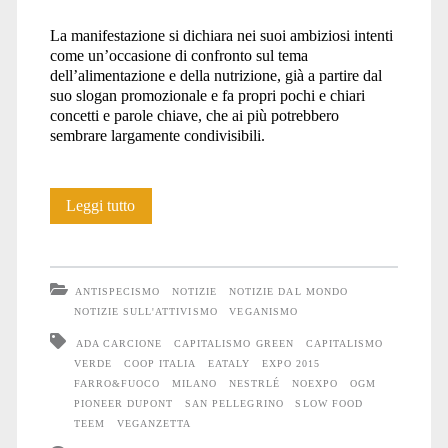
La manifestazione si dichiara nei suoi ambiziosi intenti
come un’occasione di confronto sul tema
dell’alimentazione e della nutrizione, già a partire dal
suo slogan promozionale e fa propri pochi e chiari
concetti e parole chiave, che ai più potrebbero
sembrare largamente condivisibili.
Il
Leggi tutto
vero
volto
ANTISPECISMO
NOTIZIE
NOTIZIE DAL MONDO
di
NOTIZIE SULL'ATTIVISMO
VEGANISMO
ADA CARCIONE
CAPITALISMO GREEN
CAPITALISMO
EXPO
VERDE
COOP ITALIA
EATALY
EXPO 2015
2015
FARRO&FUOCO
MILANO
NESTRLÉ
NOEXPO
OGM
PIONEER DUPONT
SAN PELLEGRINO
SLOW FOOD
TEEM
VEGANZETTA