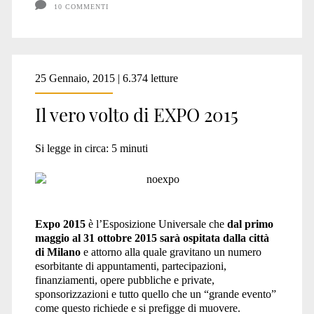
un
10 COMMENTI
dramma
25 Gennaio, 2015 | 6.374 letture
Il vero volto di EXPO 2015
Si legge in circa:
5
minuti
Expo 2015
è l’Esposizione Universale che
dal primo
maggio al 31 ottobre 2015 sarà ospitata dalla città
di Milano
e attorno alla quale gravitano un numero
esorbitante di appuntamenti, partecipazioni,
finanziamenti, opere pubbliche e private,
sponsorizzazioni e tutto quello che un “grande evento”
come questo richiede e si prefigge di muovere.