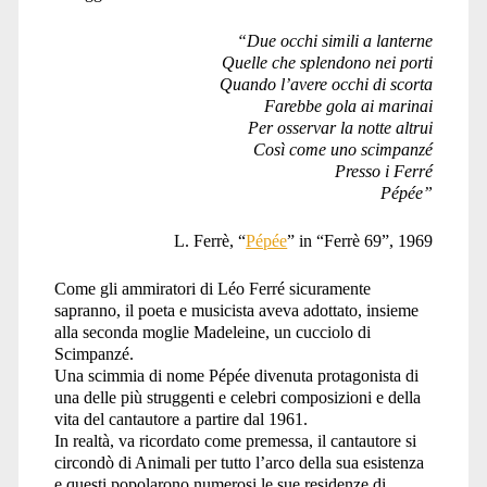
“Due occhi simili a lanterne
Quelle che splendono nei porti
Quando l’avere occhi di scorta
Farebbe gola ai marinai
Per osservar la notte altrui
Così come uno scimpanzé
Presso i Ferré
Pépée”
L. Ferrè, “
Pépée
” in “Ferrè 69”, 1969
Come gli ammiratori di Léo Ferré sicuramente
sapranno, il poeta e musicista aveva adottato, insieme
alla seconda moglie Madeleine, un cucciolo di
Scimpanzé.
Una scimmia di nome Pépée divenuta protagonista di
una delle più struggenti e celebri composizioni e della
vita del cantautore a partire dal 1961.
In realtà, va ricordato come premessa, il cantautore si
circondò di Animali per tutto l’arco della sua esistenza
e questi popolarono numerosi le sue residenze di