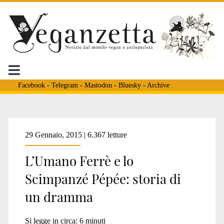
Facebook
-
Telegram
-
Mastodon
-
Bluesky
-
Archive
Tag:
29 Gennaio, 2015 | 6.367 letture
L’Umano Ferrè e lo
<span>ada
Scimpanzé Pépée: storia di
un dramma
carcione</span>
Si legge in circa:
6
minuti