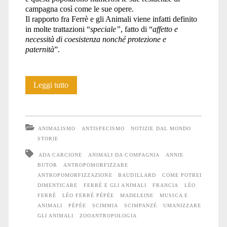
campagna così come le sue opere.
Il rapporto fra Ferrè e gli Animali viene infatti definito
in molte trattazioni “
speciale”
, fatto di “
affetto e
necessità di coesistenza nonché protezione e
paternità
”.
L’Umano
Leggi tutto
Ferrè
e
ANIMALISMO
ANTISPECISMO
NOTIZIE DAL MONDO
lo
STORIE
ADA CARCIONE
ANIMALI DA COMPAGNIA
ANNIE
Scimpanzé
BUTOR
ANTROPOMORFIZZARE
Pépée:
ANTROPOMORFIZZAZIONE
BAUDILLARD
COME POTREI
DIMENTICARE
FERRÈ E GLI ANIMALI
FRANCIA
LÉO
storia
FERRÉ
LÉO FERRÉ PÉPÉE
MADELEINE
MUSICA E
ANIMALI
PÉPÉE
SCIMMIA
SCIMPANZÉ
UMANIZZARE
di
GLI ANIMALI
ZOOANTROPOLOGIA