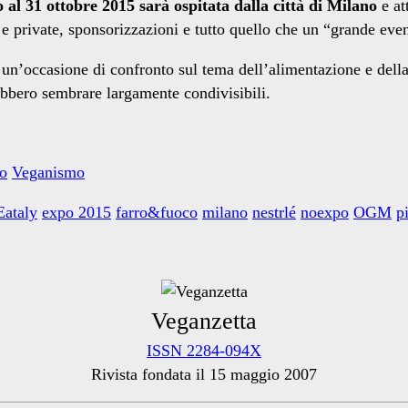
al 31 ottobre 2015 sarà ospitata dalla città di Milano
e at
e private, sponsorizzazioni e tutto quello che un “grande eve
 un’occasione di confronto sul tema dell’alimentazione e della
rebbero sembrare largamente condivisibili.
mo
Veganismo
Eataly
expo 2015
farro&fuoco
milano
nestrlé
noexpo
OGM
p
Veganzetta
ISSN 2284-094X
Rivista fondata il 15 maggio 2007