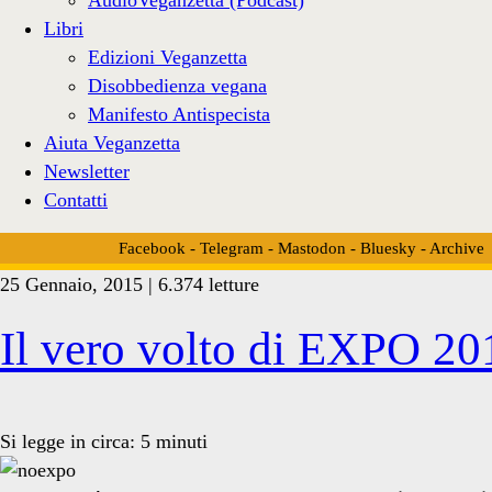
Libri
Edizioni Veganzetta
Disobbedienza vegana
Manifesto Antispecista
Aiuta Veganzetta
Newsletter
Contatti
Facebook
-
Telegram
-
Mastodon
-
Bluesky
-
Archive
25 Gennaio, 2015 | 6.374 letture
Tag:
Il vero volto di EXPO 20
<span>nestrlé</span>
Si legge in circa:
5
minuti