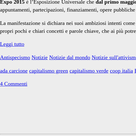
Expo 2015
è l’Esposizione Universale che
dal primo maggio 
appuntamenti, partecipazioni, finanziamenti, opere pubbliche 
La manifestazione si dichiara nei suoi ambiziosi intenti come
propri pochi e chiari concetti e parole chiave, che ai più pot
Il
Leggi tutto
vero
Antispecismo
Notizie
Notizie dal mondo
Notizie sull'attivis
volto
di
ada carcione
capitalismo green
capitalismo verde
coop italia
EXPO
2015
4 Commenti
Primary
Sidebar