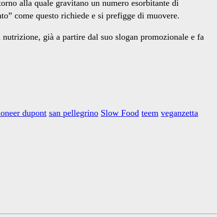
torno alla quale gravitano un numero esorbitante di
nto” come questo richiede e si prefigge di muovere.
 nutrizione, già a partire dal suo slogan promozionale e fa
ioneer dupont
san pellegrino
Slow Food
teem
veganzetta