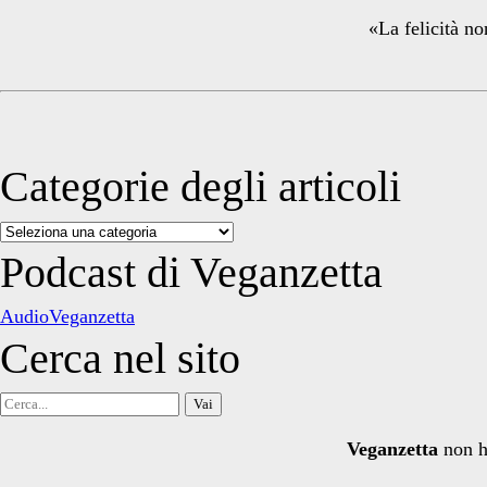
«La felicità no
Categorie degli articoli
Categorie
degli
Podcast di Veganzetta
articoli
AudioVeganzetta
Cerca nel sito
Cerca
per:
Veganzetta
non h