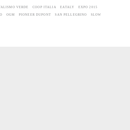
TALISMO VERDE
COOP ITALIA
EATALY
EXPO 2015
O
OGM
PIONEER DUPONT
SAN PELLEGRINO
SLOW