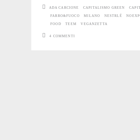
di
ADA CARCIONE
CAPITALISMO GREEN
CAPI
EXPO
FARRO&FUOCO
MILANO
NESTRLÉ
NOEXP
FOOD
TEEM
VEGANZETTA
2015
4 COMMENTI