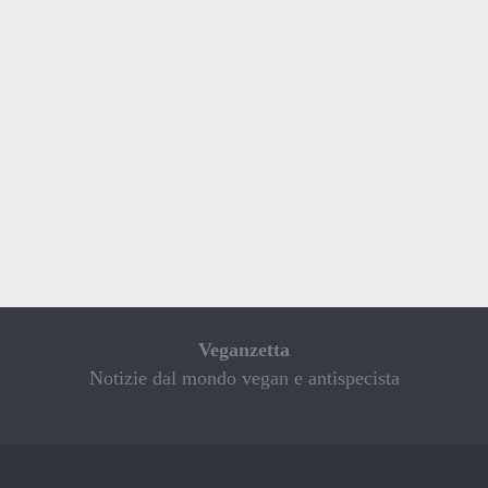
Veganzetta
Notizie dal mondo vegan e antispecista