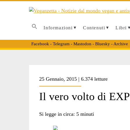
Informazioni
Contenuti
Libri
Facebook
-
Telegram
-
Mastodon
-
Bluesky
-
Archive
Tag:
25 Gennaio, 2015 | 6.374 letture
<span>capitalismo
Il vero volto di EX
green</span>
Si legge in circa:
5
minuti