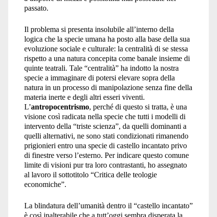
passato.
Il problema si presenta insolubile all’interno della
logica che la specie umana ha posto alla base della sua
evoluzione sociale e culturale: la centralità di se stessa
rispetto a una natura concepita come banale insieme di
quinte teatrali. Tale “centralità” ha indotto la nostra
specie a immaginare di potersi elevare sopra della
natura in un processo di manipolazione senza fine della
materia inerte e degli altri esseri viventi.
L’
antropocentrismo
, perché di questo si tratta, è una
visione così radicata nella specie che tutti i modelli di
intervento della “triste scienza”, da quelli dominanti a
quelli alternativi, ne sono stati condizionati rimanendo
prigionieri entro una specie di castello incantato privo
di finestre verso l’esterno. Per indicare questo comune
limite di visioni pur tra loro contrastanti, ho assegnato
al lavoro il sottotitolo “Critica delle teologie
economiche”.
La blindatura dell’umanità dentro il “castello incantato”
è così inalterabile che a tutt’oggi sembra disperata la