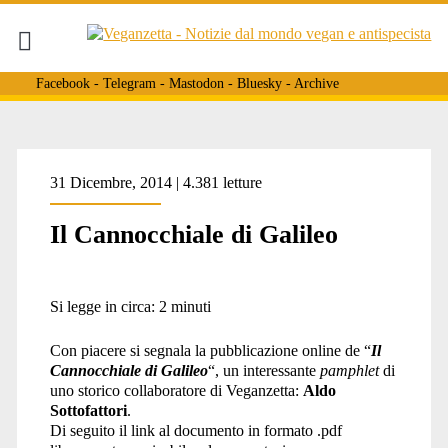
Facebook
-
Telegram
-
Mastodon
-
Bluesky
-
Archive
31 Dicembre, 2014 | 4.381 letture
Il Cannocchiale di Galileo
Si legge in circa:
2
minuti
Con piacere si segnala la pubblicazione online de “
Il
Cannocchiale di Galileo
“, un interessante
pamphlet
di
uno storico collaboratore di Veganzetta:
Aldo
Sottofattori
.
Di seguito il link al documento in formato .pdf