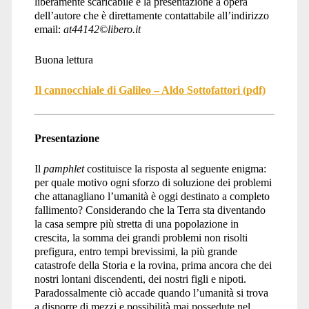
liberamente scaricabile e la presentazione a opera
dell’autore che è direttamente contattabile all’indirizzo
email:
at44142
©
libero.it
Buona lettura
Il cannocchiale di Galileo – Aldo Sottofattori (pdf)
Presentazione
Il
pamphlet
costituisce la risposta al seguente enigma:
per quale motivo ogni sforzo di soluzione dei problemi
che attanagliano l’umanità è oggi destinato a completo
fallimento? Considerando che la Terra sta diventando
la casa sempre più stretta di una popolazione in
crescita, la somma dei grandi problemi non risolti
prefigura, entro tempi brevissimi, la più grande
catastrofe della Storia e la rovina, prima ancora che dei
nostri lontani discendenti, dei nostri figli e nipoti.
Paradossalmente ciò accade quando l’umanità si trova
a disporre di mezzi e possibilità mai possedute nel