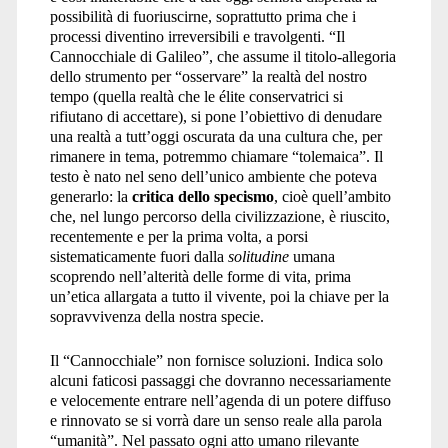
possibilità di fuoriuscirne, soprattutto prima che i
processi diventino irreversibili e travolgenti. “Il
Cannocchiale di Galileo”, che assume il titolo-allegoria
dello strumento per “osservare” la realtà del nostro
tempo (quella realtà che le élite conservatrici si
rifiutano di accettare), si pone l’obiettivo di denudare
una realtà a tutt’oggi oscurata da una cultura che, per
rimanere in tema, potremmo chiamare “tolemaica”. Il
testo è nato nel seno dell’unico ambiente che poteva
generarlo: la
critica dello specismo
, cioè quell’ambito
che, nel lungo percorso della civilizzazione, è riuscito,
recentemente e per la prima volta, a porsi
sistematicamente fuori dalla
solitudine
umana
scoprendo nell’alterità delle forme di vita, prima
un’etica allargata a tutto il vivente, poi la chiave per la
sopravvivenza della nostra specie.
Il “Cannocchiale” non fornisce soluzioni. Indica solo
alcuni faticosi passaggi che dovranno necessariamente
e velocemente entrare nell’agenda di un potere diffuso
e rinnovato se si vorrà dare un senso reale alla parola
“umanità”. Nel passato ogni atto umano rilevante