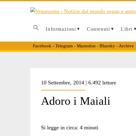
Informazioni
Contenuti
Libri
Facebook
-
Telegram
-
Mastodon
-
Bluesky
-
Archive
10 Settembre, 2014 | 6.492 letture
Adoro i Maiali
Si legge in circa:
4
minuti