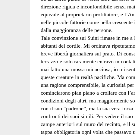
direzione rigida e inconfondibile senza ma
equivale al proprietario profittatore, e l’A
nelle piccole fattorie come nella crescente 
dalla maggioranza delle persone.
Tale convinzione sui Suini rimase in me a 
abitanti del cortile. Mi ordinava ripetutam
breve libertà giornaliera sul prato. Di co
terrazzo e solo raramente entravo in conta
mai fatto una mossa minacciosa, io mi sen
queste creature in realtà pacifiche. Ma com
una ragione comprensibile, la curiosità per 
cominciarono pian piano a crollare con l’arr
condizioni degli altri, ma maggiormente so
con il suo “padrone”, ma la sua vera forza 
confronti dei suoi simili. Per vedere il suo
zampe anteriori sul muro del recinto, e il s
tappa obbligatoria ogni volta che passavo u