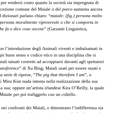
per rendersi conto quanto la società sia impregnata di
oncezione comune del Maiale o del
porco
aumenta ancora
I dizionari parlano chiaro: “
maiale: (fig.) persona molto
 persona moralmente riprovevole o che si comporta in
he fa o dice cose oscene
” (Garzanti Linguistica,
con l’introduzione degli Animali viventi e imbalsamati in
ni buon senso e codice etico in una disciplina che si
li tatuati costretti ad accoppiarsi davanti agli spettatori
ransference
” di Xu Bing; Maiali usati per essere rasati e
 serie di riprese, “
The pig that therefore I am
”, o
di Miru Kim nuda intenta nella realizzazione della sua
la sua; oppure un’artista irlandese Kira O’Reilly, la quale
Maiale per poi trafiggerlo con un coltello.
nei confronti dei Maiali, e dimostrano l’indifferenza sia