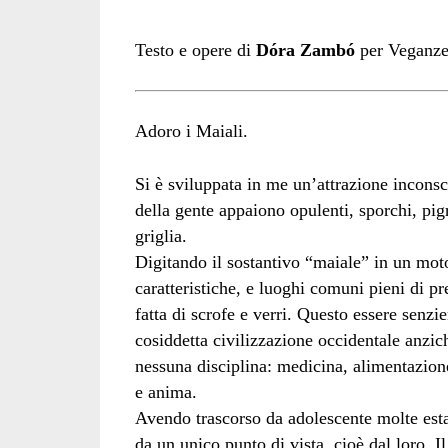
Testo e opere di
Dóra Zambó
per Veganze
Adoro i Maiali.
Si è sviluppata in me un’attrazione inconsc
della gente appaiono opulenti, sporchi, pig
griglia.
Digitando il sostantivo “maiale” in un motor
caratteristiche, e luoghi comuni pieni di pr
fatta di scrofe e verri. Questo essere senzi
cosiddetta civilizzazione occidentale anzic
nessuna disciplina: medicina, alimentazione,
e anima.
Avendo trascorso da adolescente molte esta
da un unico punto di vista, cioè dal loro. I