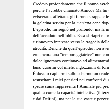
Credevo profondamente che il nonno avrebbe
perché l’avrebbe chiamato Amico? Ma lui cu
eviscerato, affettato, gli furono strappate l
la gelatina servita per la
meritata
cena dopo
L’episodio mi segnò nel profondo, ma la m
dell’accaduto nell’oblio. Essa si riaprì n
e rinnovato interesse verso la tragedia dell
atrocità. Benché da quell’episodio non aves
ero ancora una “temporeggiatrice” non con
dolce ignoranza continuavo ad alimentarmi di
lana, curarmi col miele, ingozzarmi di for
È dovuto capitarmi sullo schermo un crudeli
resuscitare i miei pensieri nei confronti di
specie suina rappresenta l’Animale più pre
qualità come la capacità intellettiva (il te
e dai Delfini), ma per la sua vaste e perver