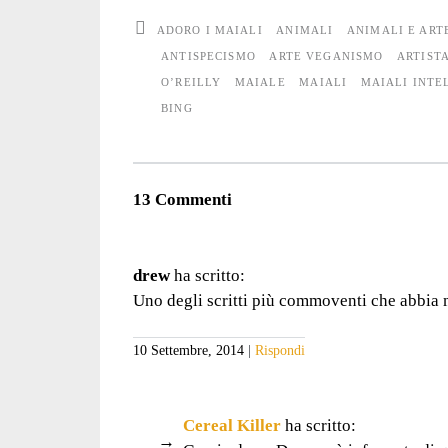
ADORO I MAIALI
ANIMALI
ANIMALI E ART
ANTISPECISMO
ARTE VEGANISMO
ARTIST
O’REILLY
MAIALE
MAIALI
MAIALI INTE
BING
13 Commenti
drew
ha scritto:
Uno degli scritti più commoventi che abbia m
10 Settembre, 2014
Rispondi
Cereal Killer
ha scritto: