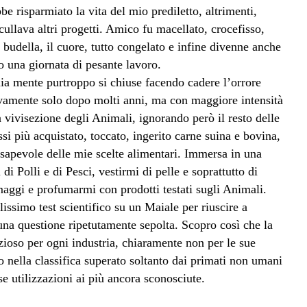
 risparmiato la vita del mio prediletto, altrimenti,
llava altri progetti. Amico fu macellato, crocefisso,
e budella, il cuore, tutto congelato e infine divenne anche
 una giornata di pesante lavoro.
ia mente purtroppo si chiuse facendo cadere l’orrore
uovamente solo dopo molti anni, ma con maggiore intensità
a vivisezione degli Animali, ignorando però il resto delle
si più acquistato, toccato, ingerito carne suina e bovina,
sapevole delle mie scelte alimentari. Immersa in una
 Polli e di Pesci, vestirmi di pelle e soprattutto di
maggi e profumarmi con prodotti testati sugli Animali.
ssimo test scientifico su un Maiale per riuscire a
 una questione ripetutamente sepolta. Scopro così che la
zioso per ogni industria, chiaramente non per le sue
rzo nella classifica superato soltanto dai primati non umani
se utilizzazioni ai più ancora sconosciute.