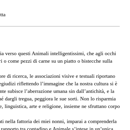
tta
ia verso questi Animali intelligentissimi, che agli occhi
ri o come pezzi di carne su un piatto o bistecche sulla
e di ricerca, le associazioni visive e testuali riportano
egiudizi riflettendo l’immagine che la nostra cultura si è
ente subisce l’aberrazione umana sin dall’antichità, e la
hé dargli tregua, peggiora le sue sorti. Non lo risparmia
 linguistica, arte e religione, insieme ne sfruttano corpo
ti nella fattoria dei miei nonni, imparai a comprenderla
l rapporto tra contadino e Animale s’intese in un’unica