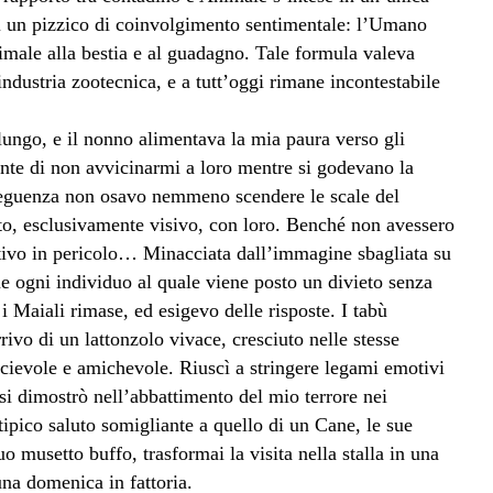
i un pizzico di coinvolgimento sentimentale: l’Umano
nimale alla bestia e al guadagno. Tale formula valeva
industria zootecnica, e a tutt’oggi rimane incontestabile
lungo, e il nonno alimentava la mia paura verso gli
ente di non avvicinarmi a loro mentre si godevano la
nseguenza non osavo nemmeno scendere le scale del
tto, esclusivamente visivo, con loro. Benché non avessero
tivo in pericolo… Minacciata dall’immagine sbagliata su
e ogni individuo al quale viene posto un divieto senza
i Maiali rimase, ed esigevo delle risposte. I tabù
ivo di un lattonzolo vivace, cresciuto nelle stesse
cievole e amichevole. Riuscì a stringere legami emotivi
si dimostrò nell’abbattimento del mio terrore nei
 tipico saluto somigliante a quello di un Cane, le sue
uo musetto buffo, trasformai la visita nella stalla in una
na domenica in fattoria.