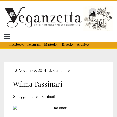
Facebook
-
Telegram
-
Mastodon
-
Bluesky
-
Archive
Tag:
12 Novembre, 2014 | 3.752 letture
Wilma Tassinari
<span>arte
Si legge in circa:
3
minuti
antispecismo</span>