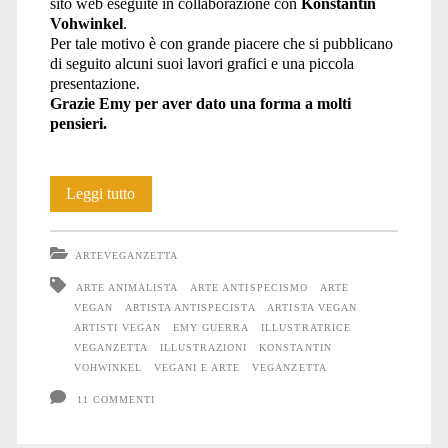
sito web eseguite in collaborazione con
Konstantin
Vohwinkel
.
Per tale motivo è con grande piacere che si pubblicano
di seguito alcuni suoi lavori grafici e una piccola
presentazione.
Grazie Emy per aver dato una forma a molti
pensieri.
Emy
Leggi tutto
Guerra
ARTEVEGANZETTA
ARTE ANIMALISTA
ARTE ANTISPECISMO
ARTE
VEGAN
ARTISTA ANTISPECISTA
ARTISTA VEGAN
ARTISTI VEGAN
EMY GUERRA
ILLUSTRATRICE
VEGANZETTA
ILLUSTRAZIONI
KONSTANTIN
VOHWINKEL
VEGANI E ARTE
VEGANZETTA
11 COMMENTI