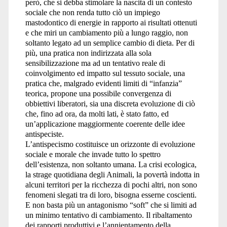
però, che si debba stimolare la nascita di un contesto
sociale che non renda tutto ciò un impiego
mastodontico di energie in rapporto ai risultati ottenuti
e che miri un cambiamento più a lungo raggio, non
soltanto legato ad un semplice cambio di dieta. Per di
più, una pratica non indirizzata alla sola
sensibilizzazione ma ad un tentativo reale di
coinvolgimento ed impatto sul tessuto sociale, una
pratica che, malgrado evidenti limiti di “infanzia”
teorica, propone una possibile convergenza di
obbiettivi liberatori, sia una discreta evoluzione di ciò
che, fino ad ora, da molti lati, è stato fatto, ed
un’applicazione maggiormente coerente delle idee
antispeciste.
L’antispecismo costituisce un orizzonte di evoluzione
sociale e morale che invade tutto lo spettro
dell’esistenza, non soltanto umana. La crisi ecologica,
la strage quotidiana degli Animali, la povertà indotta in
alcuni territori per la ricchezza di pochi altri, non sono
fenomeni slegati tra di loro, bisogna esserne coscienti.
E non basta più un antagonismo “soft” che si limiti ad
un minimo tentativo di cambiamento. Il ribaltamento
dei rapporti produttivi e l’annientamento della