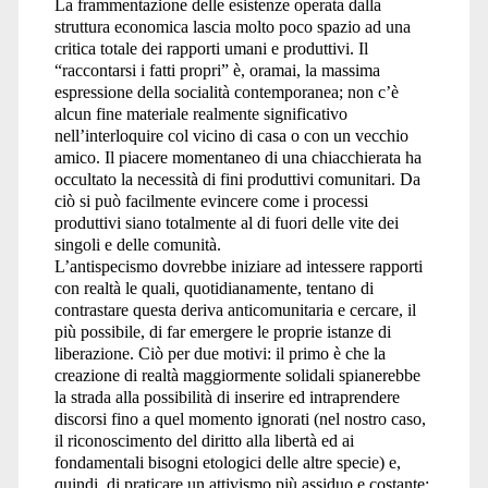
La frammentazione delle esistenze operata dalla
struttura economica lascia molto poco spazio ad una
critica totale dei rapporti umani e produttivi. Il
“raccontarsi i fatti propri” è, oramai, la massima
espressione della socialità contemporanea; non c’è
alcun fine materiale realmente significativo
nell’interloquire col vicino di casa o con un vecchio
amico. Il piacere momentaneo di una chiacchierata ha
occultato la necessità di fini produttivi comunitari. Da
ciò si può facilmente evincere come i processi
produttivi siano totalmente al di fuori delle vite dei
singoli e delle comunità.
L’antispecismo dovrebbe iniziare ad intessere rapporti
con realtà le quali, quotidianamente, tentano di
contrastare questa deriva anticomunitaria e cercare, il
più possibile, di far emergere le proprie istanze di
liberazione. Ciò per due motivi: il primo è che la
creazione di realtà maggiormente solidali spianerebbe
la strada alla possibilità di inserire ed intraprendere
discorsi fino a quel momento ignorati (nel nostro caso,
il riconoscimento del diritto alla libertà ed ai
fondamentali bisogni etologici delle altre specie) e,
quindi, di praticare un attivismo più assiduo e costante;