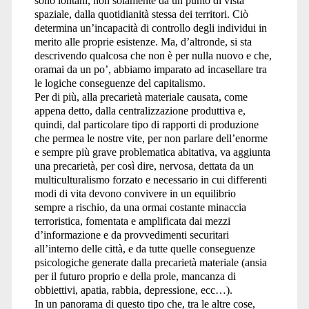
sono lontani, non solamente da un punto di vista
spaziale, dalla quotidianità stessa dei territori. Ciò
determina un’incapacità di controllo degli individui in
merito alle proprie esistenze. Ma, d’altronde, si sta
descrivendo qualcosa che non è per nulla nuovo e che,
oramai da un po’, abbiamo imparato ad incasellare tra
le logiche conseguenze del capitalismo.
Per di più, alla precarietà materiale causata, come
appena detto, dalla centralizzazione produttiva e,
quindi, dal particolare tipo di rapporti di produzione
che permea le nostre vite, per non parlare dell’enorme
e sempre più grave problematica abitativa, va aggiunta
una precarietà, per così dire, nervosa, dettata da un
multiculturalismo forzato e necessario in cui differenti
modi di vita devono convivere in un equilibrio
sempre a rischio, da una ormai costante minaccia
terroristica, fomentata e amplificata dai mezzi
d’informazione e da provvedimenti securitari
all’interno delle città, e da tutte quelle conseguenze
psicologiche generate dalla precarietà materiale (ansia
per il futuro proprio e della prole, mancanza di
obbiettivi, apatia, rabbia, depressione, ecc…).
In un panorama di questo tipo che, tra le altre cose,