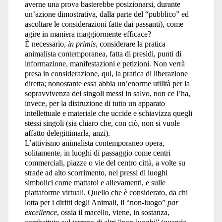
averne una prova basterebbe posizionarsi, durante
un’azione dimostrativa, dalla parte del “pubblico” ed
ascoltare le considerazioni fatte dai passanti), come
agire in maniera maggiormente efficace?
È necessario,
in primis
, considerare la pratica
animalista contemporanea, fatta di presidi, punti di
informazione, manifestazioni e petizioni. Non verrà
presa in considerazione, qui, la pratica di liberazione
diretta; nonostante essa abbia un’enorme utilità per la
sopravvivenza dei singoli messi in salvo, non ce l’ha,
invece, per la distruzione di tutto un apparato
intellettuale e materiale che uccide e schiavizza quegli
stessi singoli (sia chiaro che, con ciò, non si vuole
affatto delegittimarla, anzi).
L’attivismo animalista contemporaneo opera,
solitamente, in luoghi di passaggio come centri
commerciali, piazze o vie del centro città, a volte su
strade ad alto scorrimento, nei pressi di luoghi
simbolici come mattatoi e allevamenti, e sulle
piattaforme virtuali. Quello che è considerato, da chi
lotta per i diritti degli Animali, il “non-luogo”
par
excellence
, ossia il macello, viene, in sostanza,