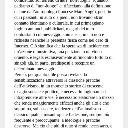
combattuto sul terreno di altri “non-luoghi” (quando
parliamo di “non-luogo” ci rifacciamo alla definizione
datane dall’antropologo francese Marc Augé), posti in
cui i passanti, in auto o a piedi, non trovano alcun
contatto identitario o culturale, in cui primeggiano
loghi o annunci pubblicitari, magari del tutto
contrastanti col messaggio animalista, in cui non è
richiesta neanche la presenza fisica come nel caso di
Internet. Ciò significa che la speranza di incidere con
un’azione dimostrativa, una petizione o un video
cruento, è legata esclusivamente all’incontro fortuito di
singoli già, in parte, predisposti a recepire un
determinato messaggio.
Perciò, per quanto utile possa rivelarsi la
sensibilizzazione attraverso le classiche pratiche
dell’attivismo, in un momento storico di crescente
disagio sociale e politico, è necessario ragionare ed
intraprendere altre vie; è necessario elaborare un mezzo
che renda maggiormente efficaci anche gli altri e che
sopprima, sul nascere, tendenze dell’animalismo
classico quali la misantropia e l’adesione, sempre più
frequente e preoccupante, a ideologie e pratiche
destrorse. Ma ciò che più di tutto si rende necessario, e