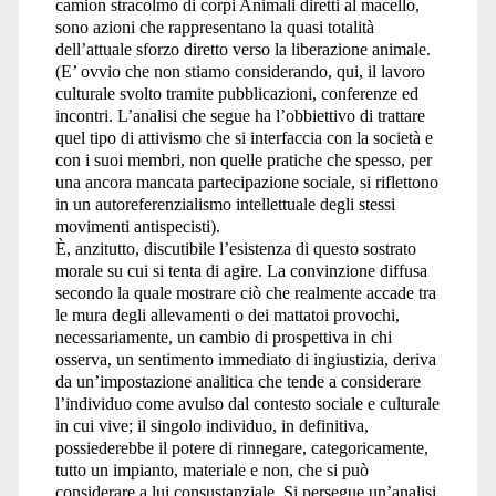
camion stracolmo di corpi Animali diretti al macello,
sono azioni che rappresentano la quasi totalità
dell’attuale sforzo diretto verso la liberazione animale.
(E’ ovvio che non stiamo considerando, qui, il lavoro
culturale svolto tramite pubblicazioni, conferenze ed
incontri. L’analisi che segue ha l’obbiettivo di trattare
quel tipo di attivismo che si interfaccia con la società e
con i suoi membri, non quelle pratiche che spesso, per
una ancora mancata partecipazione sociale, si riflettono
in un autoreferenzialismo intellettuale degli stessi
movimenti antispecisti).
È, anzitutto, discutibile l’esistenza di questo sostrato
morale su cui si tenta di agire. La convinzione diffusa
secondo la quale mostrare ciò che realmente accade tra
le mura degli allevamenti o dei mattatoi provochi,
necessariamente, un cambio di prospettiva in chi
osserva, un sentimento immediato di ingiustizia, deriva
da un’impostazione analitica che tende a considerare
l’individuo come avulso dal contesto sociale e culturale
in cui vive; il singolo individuo, in definitiva,
possiederebbe il potere di rinnegare, categoricamente,
tutto un impianto, materiale e non, che si può
considerare a lui consustanziale. Si persegue un’analisi