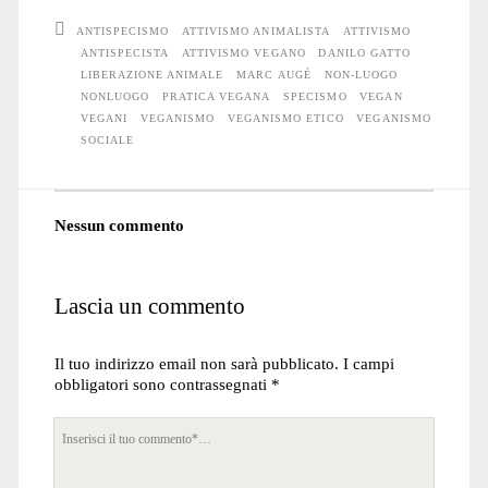
ANTISPECISMO
ATTIVISMO ANIMALISTA
ATTIVISMO
ANTISPECISTA
ATTIVISMO VEGANO
DANILO GATTO
LIBERAZIONE ANIMALE
MARC AUGÉ
NON-LUOGO
NONLUOGO
PRATICA VEGANA
SPECISMO
VEGAN
VEGANI
VEGANISMO
VEGANISMO ETICO
VEGANISMO
SOCIALE
Nessun commento
Lascia un commento
Il tuo indirizzo email non sarà pubblicato.
I campi
obbligatori sono contrassegnati
*
Tuo
commento