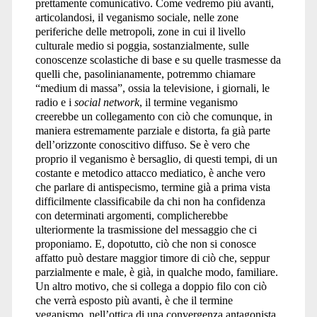
prettamente comunicativo. Come vedremo più avanti,
articolandosi, il veganismo sociale, nelle zone
periferiche delle metropoli, zone in cui il livello
culturale medio si poggia, sostanzialmente, sulle
conoscenze scolastiche di base e su quelle trasmesse da
quelli che, pasolinianamente, potremmo chiamare
“medium di massa”, ossia la televisione, i giornali, le
radio e i
social network
, il termine veganismo
creerebbe un collegamento con ciò che comunque, in
maniera estremamente parziale e distorta, fa già parte
dell’orizzonte conoscitivo diffuso. Se è vero che
proprio il veganismo è bersaglio, di questi tempi, di un
costante e metodico attacco mediatico, è anche vero
che parlare di antispecismo, termine già a prima vista
difficilmente classificabile da chi non ha confidenza
con determinati argomenti, complicherebbe
ulteriormente la trasmissione del messaggio che ci
proponiamo. E, dopotutto, ciò che non si conosce
affatto può destare maggior timore di ciò che, seppur
parzialmente e male, è già, in qualche modo, familiare.
Un altro motivo, che si collega a doppio filo con ciò
che verrà esposto più avanti, è che il termine
veganismo, nell’ottica di una convergenza antagonista