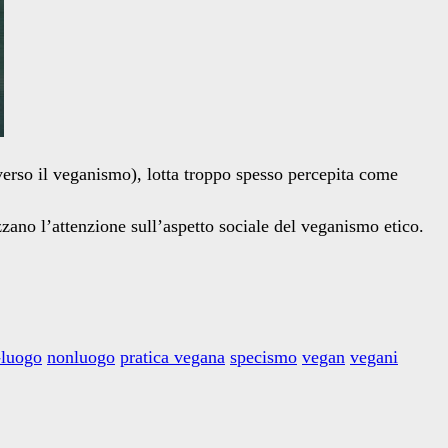
averso il veganismo), lotta troppo spesso percepita come
zzano l’attenzione sull’aspetto sociale del veganismo etico.
-luogo
nonluogo
pratica vegana
specismo
vegan
vegani