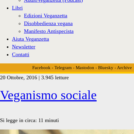
Libri
Edizioni Veganzetta
Disobbedienza vegana
Manifesto Antispecista
Aiuta Veganzetta
Newsletter
Contatti
Facebook
-
Telegram
-
Mastodon
-
Bluesky
-
Archive
20 Ottobre, 2016 | 3.945 letture
Tag:
Veganismo sociale
<span>non-
Si legge in circa:
11
minuti