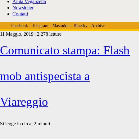
Aiuta Veganzetta
Newsletter
Contatti
Facebook
-
Telegram
-
Mastodon
-
Bluesky
-
Archive
11 Maggio, 2019 | 2.278 letture
Tag:
Comunicato stampa: Flash
<span>viareggio
mob antispecista a
vegan</span>
Viareggio
Si legge in circa:
2
minuti