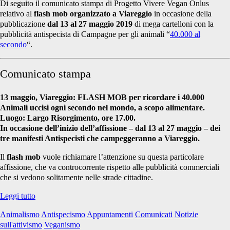
Di seguito il comunicato stampa di Progetto Vivere Vegan Onlus
relativo al
flash mob organizzato a Viareggio
in occasione della
pubblicazione
dal 13 al 27 maggio 2019
di mega cartelloni con la
pubblicità antispecista di Campagne per gli animali “
40.000 al
secondo
“.
Comunicato stampa
13 maggio, Viareggio: FLASH MOB per ricordare i 40.000
Animali uccisi ogni secondo nel mondo, a scopo alimentare.
Luogo: Largo Risorgimento, ore 17.00.
In occasione dell’inizio dell’affissione – dal 13 al 27 maggio – dei
tre manifesti Antispecisti che campeggeranno a Viareggio.
Il
flash mob
vuole richiamare l’attenzione su questa particolare
affissione, che va controcorrente rispetto alle pubblicità commerciali
che si vedono solitamente nelle strade cittadine.
Comunicato
Leggi tutto
stampa:
Animalismo
Antispecismo
Appuntamenti
Comunicati
Notizie
Flash
sull'attivismo
Veganismo
mob