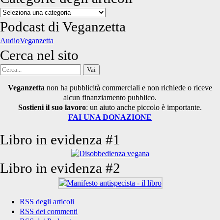
Categorie
degli
Podcast di Veganzetta
articoli
AudioVeganzetta
Cerca nel sito
Cerca
per:
Veganzetta
non ha pubblicità commerciali e non richiede o riceve
alcun finanziamento pubblico.
Sostieni il suo lavoro
: un aiuto anche piccolo è importante.
FAI UNA DONAZIONE
Libro in evidenza #1
Libro in evidenza #2
RSS degli articoli
RSS dei commenti