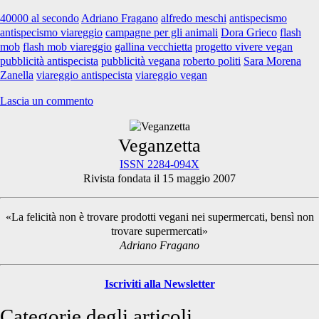
antispecista
40000 al secondo
Adriano Fragano
alfredo meschi
antispecismo
a
antispecismo viareggio
campagne per gli animali
Dora Grieco
flash
Viareggio
mob
flash mob viareggio
gallina vecchietta
progetto vivere vegan
pubblicità antispecista
pubblicità vegana
roberto politi
Sara Morena
Zanella
viareggio antispecista
viareggio vegan
Lascia un commento
Primary
Veganzetta
ISSN 2284-094X
Rivista fondata il 15 maggio 2007
Sidebar
«La felicità non è trovare prodotti vegani nei supermercati, bensì non
trovare supermercati»
Adriano Fragano
Iscriviti alla Newsletter
Categorie degli articoli