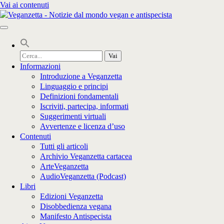
Vai ai contenuti
Cerca
per:
Informazioni
Introduzione a Veganzetta
Linguaggio e principi
Definizioni fondamentali
Iscriviti, partecipa, informati
Suggerimenti virtuali
Avvertenze e licenza d’uso
Contenuti
Tutti gli articoli
Archivio Veganzetta cartacea
ArteVeganzetta
AudioVeganzetta (Podcast)
Libri
Edizioni Veganzetta
Disobbedienza vegana
Manifesto Antispecista