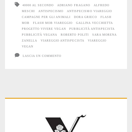
40000 AL SECONDO
ADRIANO FRAGANO
ALFREDO
antispecista
MESCHI
ANTISPECISMO
ANTISPECISMO VIAREGGIO
a
CAMPAGNE PER GLI ANIMALI
DORA GRIECO
FLASH
MOB
FLASH MOB VIAREGGIO
GALLINA VECCHIETTA
Viareggio
PROGETTO VIVERE VEGAN
PUBBLICITÀ ANTISPECISTA
PUBBLICITÀ VEGANA
ROBERTO POLITI
SARA MORENA
ZANELLA
VIAREGGIO ANTISPECISTA
VIAREGGIO
VEGAN
LASCIA UN COMMENTO
Primary
Sidebar