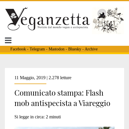
Facebook
-
Telegram
-
Mastodon
-
Bluesky
-
Archive
Tag:
11 Maggio, 2019 | 2.278 letture
Comunicato stampa: Flash
<span>viareggio
mob antispecista a Viareggio
antispecista</span>
Si legge in circa:
2
minuti