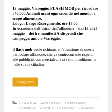
13 maggio, Viareggio: FLASH MOB per ricordare
i 40.000 Animali uccisi ogni secondo nel mondo, a
scopo alimentare.
Luogo: Largo Risorgimento, ore 17.00.
In occasione dell’inizio dell’affissione – dal 13 al 27
maggio – dei tre manifesti Antispecisti che
campeggeranno a Viareggio.
Il
flash mob
vuole richiamare l’attenzione su questa
particolare affissione, che va controcorrente rispetto
alle pubblicità commerciali che si vedono solitamente
nelle strade cittadine.
Comunicato
Leggi tutto
stampa:
Flash
ANIMALISMO
ANTISPECISMO
APPUNTAMENTI
mob
COMUNICATI
NOTIZIE SULL'ATTIVISMO
VEGANISMO