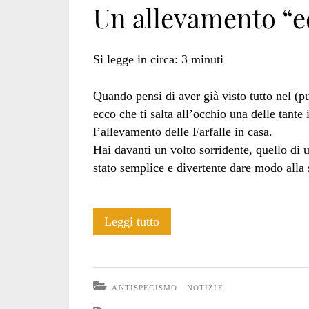
Un allevamento “ed
insetti</span>
Si legge in circa:
3
minuti
Quando pensi di aver già visto tutto nel (
ecco che ti salta all’occhio una delle tante
l’allevamento delle Farfalle in casa.
Hai davanti un volto sorridente, quello di
stato semplice e divertente dare modo alla s
Un
Leggi tutto
allevamento
“educativo”
ANTISPECISMO
NOTIZIE
di