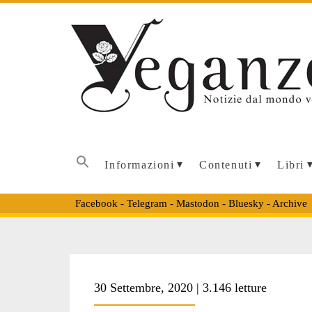
Informazioni
Contenuti
Libri
Facebook
-
Telegram
-
Mastodon
-
Bluesky
-
Archive
Tag:
30 Settembre, 2020 | 3.146 letture
<span>vendere