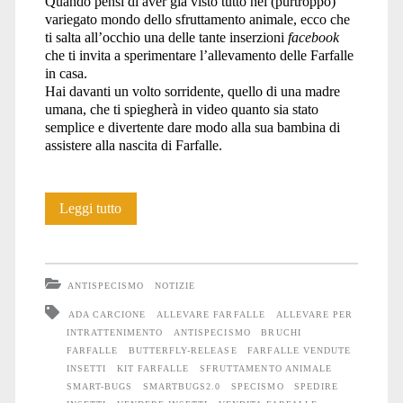
Quando pensi di aver già visto tutto nel (purtroppo)
variegato mondo dello sfruttamento animale, ecco che
ti salta all’occhio una delle tante inserzioni
facebook
che ti invita a sperimentare l’allevamento delle Farfalle
in casa.
Hai davanti un volto sorridente, quello di una madre
umana, che ti spiegherà in video quanto sia stato
semplice e divertente dare modo alla sua bambina di
assistere alla nascita di Farfalle.
Un
Leggi tutto
allevamento
“educativo”
ANTISPECISMO
NOTIZIE
di
ADA CARCIONE
ALLEVARE FARFALLE
ALLEVARE PER
INTRATTENIMENTO
ANTISPECISMO
BRUCHI
Farfalle?
FARFALLE
BUTTERFLY-RELEASE
FARFALLE VENDUTE
INSETTI
KIT FARFALLE
SFRUTTAMENTO ANIMALE
SMART-BUGS
SMARTBUGS2.0
SPECISMO
SPEDIRE