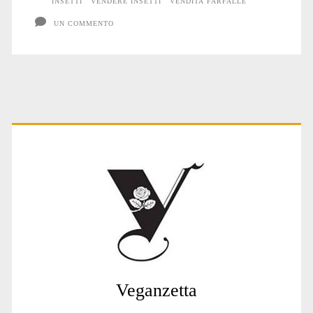
INSETTI
VENDERE INSETTI
VENDITA FARFALLE
UN COMMENTO
Primary
Sidebar
Veganzetta