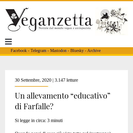
Facebook
-
Telegram
-
Mastodon
-
Bluesky
-
Archive
Tag:
30 Settembre, 2020 | 3.147 letture
Un allevamento “educativo”
<span>SmartBugs2.0</
di Farfalle?
Si legge in circa:
3
minuti