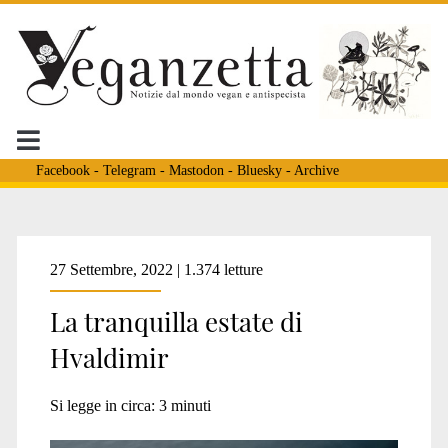
Facebook
-
Telegram
-
Mastodon
-
Bluesky
-
Archive
Tag:
27 Settembre, 2022 | 1.374 letture
La tranquilla estate di
<span>Trøndelag</span
Hvaldimir
Si legge in circa:
3
minuti