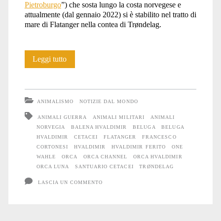
Pietroburgo
”) che sosta lungo la costa norvegese e
attualmente (dal gennaio 2022) si è stabilito nel tratto di
mare di Flatanger nella contea di Trøndelag.
La
Leggi tutto
tranquilla
estate
ANIMALISMO
NOTIZIE DAL MONDO
di
ANIMALI GUERRA
ANIMALI MILITARI
ANIMALI
NORVEGIA
BALENA HVALDIMIR
BELUGA
BELUGA
Hvaldimir
HVALDIMIR
CETACEI
FLATANGER
FRANCESCO
CORTONESI
HVALDIMIR
HVALDIMIR FERITO
ONE
WAHLE
ORCA
ORCA CHANNEL
ORCA HVALDIMIR
ORCA LUNA
SANTUARIO CETACEI
TRØNDELAG
LASCIA UN COMMENTO