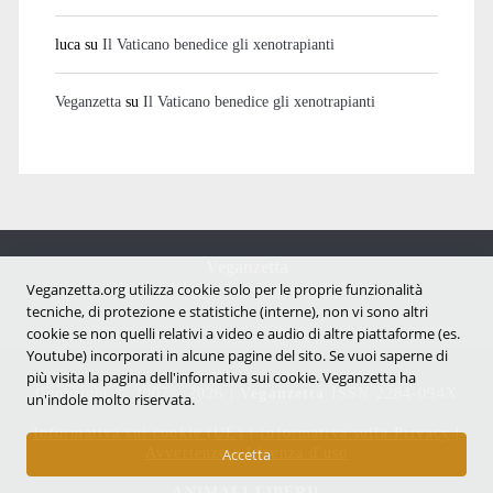
luca
su
Il Vaticano benedice gli xenotrapianti
Veganzetta
su
Il Vaticano benedice gli xenotrapianti
Veganzetta
Notizie dal mondo vegan e antispecista
Veganzetta.org utilizza cookie solo per le proprie funzionalità
tecniche, di protezione e statistiche (interne), non vi sono altri
cookie se non quelli relativi a video e audio di altre piattaforme (es.
Youtube) incorporati in alcune pagine del sito. Se vuoi saperne di
più visita la pagina dell'infornativa sui cookie. Veganzetta ha
Copyright © 2007 - 2026 |
Veganzetta
ISSN 2284-094X
un'indole molto riservata.
Informativa sui cookie (UE)
|
Informativa sulla Privacy
|
Avvertenze e Licenza d'uso
Accetta
ANIMALI LIBERI!