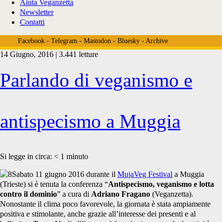
Aiuta Veganzetta
Newsletter
Contatti
Facebook
-
Telegram
-
Mastodon
-
Bluesky
-
Archive
14 Giugno, 2016 | 3.441 letture
Tag:
Parlando di veganismo e
<span>trieste
antispecismo a Muggia
antispecismo</span>
Si legge in circa:
< 1
minuto
Sabato 11 giugno 2016 durante il
MujaVeg Festival
a Muggia
(Trieste) si è tenuta la conferenza “
Antispecismo, veganismo e lotta
contro il dominio
” a cura di
Adriano Fragano
(Veganzetta).
Nonostante il clima poco favorevole, la giornata è stata ampiamente
positiva e stimolante, anche grazie all’interesse dei presenti e al