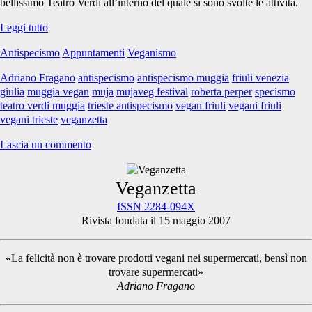
bellissimo Teatro Verdi all’interno del quale si sono svolte le attività.
Parlando
Leggi tutto
di
Antispecismo
Appuntamenti
Veganismo
veganismo
e
Adriano Fragano
antispecismo
antispecismo muggia
friuli venezia
antispecismo
giulia
muggia vegan
muja
mujaveg festival
roberta perper
specismo
a
teatro verdi muggia
trieste antispecismo
vegan friuli
vegani friuli
Muggia
vegani trieste
veganzetta
Lascia un commento
Primary
Veganzetta
ISSN 2284-094X
Rivista fondata il 15 maggio 2007
Sidebar
«La felicità non è trovare prodotti vegani nei supermercati, bensì non
trovare supermercati»
Adriano Fragano