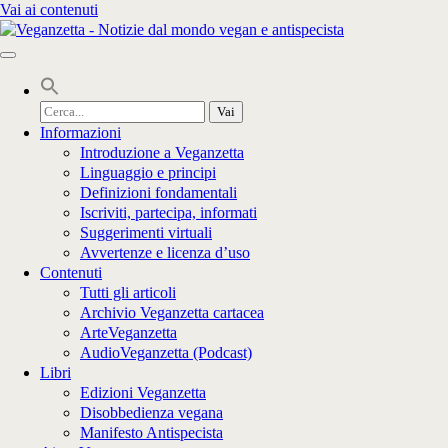
Vai ai contenuti
Cerca
per:
Informazioni
Introduzione a Veganzetta
Linguaggio e principi
Definizioni fondamentali
Iscriviti, partecipa, informati
Suggerimenti virtuali
Avvertenze e licenza d’uso
Contenuti
Tutti gli articoli
Archivio Veganzetta cartacea
ArteVeganzetta
AudioVeganzetta (Podcast)
Libri
Edizioni Veganzetta
Disobbedienza vegana
Manifesto Antispecista