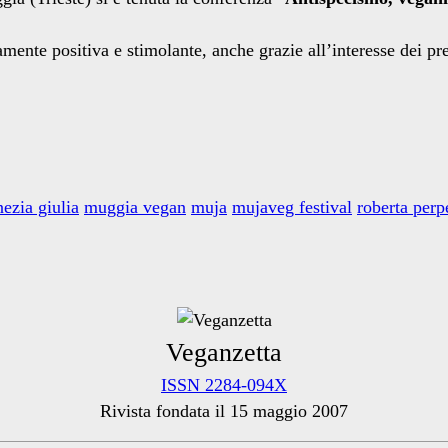
ente positiva e stimolante, anche grazie all’interesse dei pres
nezia giulia
muggia vegan
muja
mujaveg festival
roberta perp
Veganzetta
ISSN 2284-094X
Rivista fondata il 15 maggio 2007