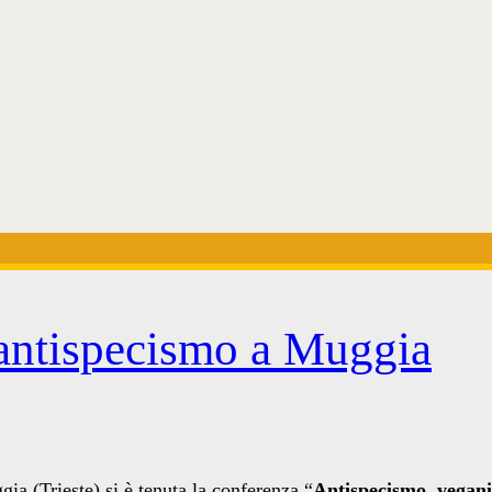
 antispecismo a Muggia
ia (Trieste) si è tenuta la conferenza “
Antispecismo, vegani