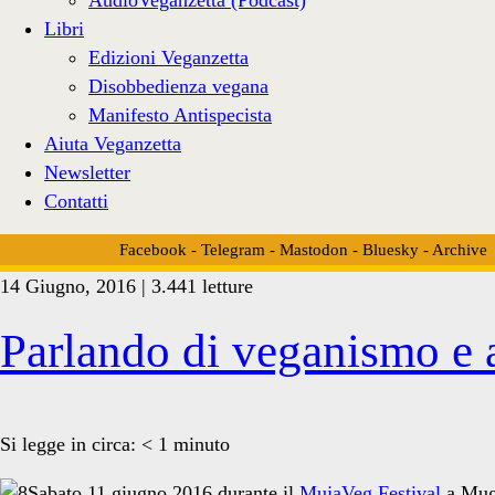
Libri
Edizioni Veganzetta
Disobbedienza vegana
Manifesto Antispecista
Aiuta Veganzetta
Newsletter
Contatti
Facebook
-
Telegram
-
Mastodon
-
Bluesky
-
Archive
14 Giugno, 2016 | 3.441 letture
Tag:
Parlando di veganismo e
<span>teatro
Si legge in circa:
< 1
minuto
Sabato 11 giugno 2016 durante il
MujaVeg Festival
a Mugg