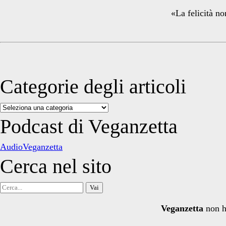
«La felicità no
Categorie degli articoli
Categorie
degli
Podcast di Veganzetta
articoli
AudioVeganzetta
Cerca nel sito
Cerca
per:
Veganzetta
non h