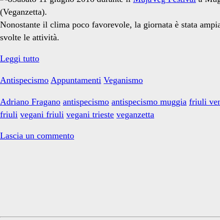
verdi
(Veganzetta).
Nonostante il clima poco favorevole, la giornata è stata ampiam
svolte le attività.
muggia</span>
Parlando
Leggi tutto
di
Antispecismo
Appuntamenti
Veganismo
veganismo
e
Adriano Fragano
antispecismo
antispecismo muggia
friuli ve
antispecismo
friuli
vegani friuli
vegani trieste
veganzetta
a
Muggia
Lascia un commento
Primary
Sidebar