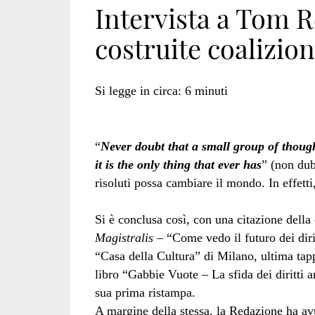
Intervista a Tom R
costruite coalizio
regan
Si legge in circa:
6
minuti
in
“
Never doubt that a small group of thoug
it is the only thing that ever has
” (non dub
italia</span>
risoluti possa cambiare il mondo. In effetti
Si è conclusa così, con una citazione del
Magistralis
– “Come vedo il futuro dei diri
“Casa della Cultura” di Milano, ultima tap
libro “Gabbie Vuote – La sfida dei diritti 
sua prima ristampa.
A margine della stessa, la Redazione ha avu