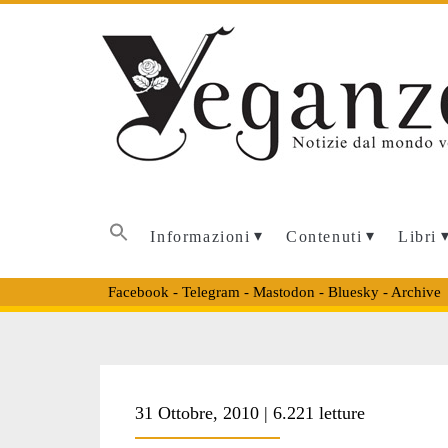
Informazioni
Contenuti
Libri
Facebook
-
Telegram
-
Mastodon
-
Bluesky
-
Archive
Tag:
31 Ottobre, 2010 | 6.221 letture
<span>tom