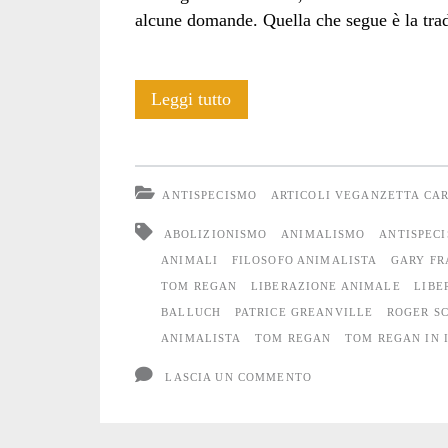
alcune domande. Quella che segue è la tradu
Intervista
Leggi tutto
a
Tom
ANTISPECISMO
ARTICOLI VEGANZETTA CA
Regan.
ABOLIZIONISMO
ANIMALISMO
ANTISPEC
Per
ANIMALI
FILOSOFO ANIMALISTA
GARY FR
TOM REGAN
LIBERAZIONE ANIMALE
LIBE
favore
BALLUCH
PATRICE GREANVILLE
ROGER S
costruite
ANIMALISTA
TOM REGAN
TOM REGAN IN 
coalizioni.
LASCIA UN COMMENTO
Non