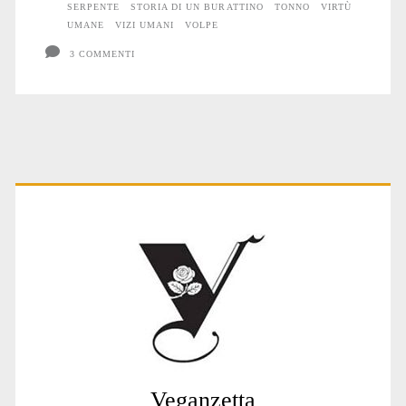
SERPENTE
STORIA DI UN BURATTINO
TONNO
VIRTÙ
UMANE
VIZI UMANI
VOLPE
3 COMMENTI
Primary
Sidebar
Veganzetta