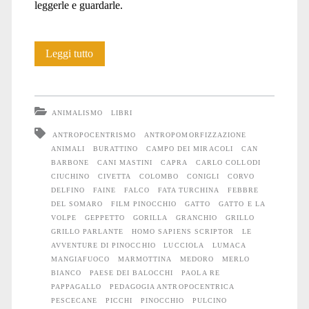
leggerle e guardarle.
Pinocchio:
Leggi tutto
pedagogia
dell’antropocentrismo
ANIMALISMO
LIBRI
ANTROPOCENTRISMO
ANTROPOMORFIZZAZIONE
ANIMALI
BURATTINO
CAMPO DEI MIRACOLI
CAN
BARBONE
CANI MASTINI
CAPRA
CARLO COLLODI
CIUCHINO
CIVETTA
COLOMBO
CONIGLI
CORVO
DELFINO
FAINE
FALCO
FATA TURCHINA
FEBBRE
DEL SOMARO
FILM PINOCCHIO
GATTO
GATTO E LA
VOLPE
GEPPETTO
GORILLA
GRANCHIO
GRILLO
GRILLO PARLANTE
HOMO SAPIENS SCRIPTOR
LE
AVVENTURE DI PINOCCHIO
LUCCIOLA
LUMACA
MANGIAFUOCO
MARMOTTINA
MEDORO
MERLO
BIANCO
PAESE DEI BALOCCHI
PAOLA RE
PAPPAGALLO
PEDAGOGIA ANTROPOCENTRICA
PESCECANE
PICCHI
PINOCCHIO
PULCINO