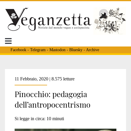
Facebook
-
Telegram
-
Mastodon
-
Bluesky
-
Archive
Tag:
11 Febbraio, 2020 | 8.575 letture
Pinocchio: pedagogia
<span>pedagogia
dell’antropocentrismo
antropocentrica</span>
Si legge in circa:
10
minuti