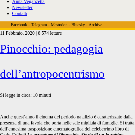
Aiuta Veganzetta
Newsletter
Contatti
Facebook
-
Telegram
-
Mastodon
-
Bluesky
-
Archive
11 Febbraio, 2020 | 8.574 letture
Tag:
Pinocchio: pedagogia
<span>geppetto</span>
dell’antropocentrismo
Si legge in circa:
10
minuti
Anche quest’anno il cinema del periodo natalizio è caratterizzato dalla
presenza di una favola che porta nelle sale migliaia di famiglie. Si tratta
dell’ennesima trasposizione cinematografica del celeberrimo libro di
Carlo Collodi
Le avventure di Pinocchio. Storia di un burattino
,