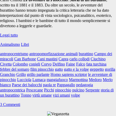
scritto tra il 1881 e il 1883. Da oltre un secolo, le avventure del
burattino hanno tenuto impegnata la critica letteraria che ne ha dato
interpretazioni dal punto di vista sociologico, psicanalitico, esoterico,
religioso. I bambini e le bambine di tutto il mondo semplicemente si
divertono a leggerle e guardarle.
Pinocchio:
Leggi tutto
pedagogia
Animalismo
Libri
dell’antropocentrismo
antropocentrismo
antropomorfizzazione animali
burattino
Campo dei
miracoli
Can Barbone
Cani mastini
Capra
carlo collodi
Ciuchino
Civetta
Colombo
conigli
Corvo
Delfino
Faine
Falco
fata turchina
febbre del somaro
film pinocchio
gatto
gatto e la volpe
geppetto
gorilla
Granchio
Grillo
grillo parlante
Homo sapiens scriptor
le avventure di
pinocchio
Lucciola
Lumaca
mangiafuoco
Marmottina
Medoro
Merlo
bianco
Paese dei balocchi
paola re
Pappagallo
pedagogia
antropocentrica
Pescecane
Picchi
pinocchio
pulcino
Serpente
storia di
un burattino
Tonno
virtù umane
vizi umani
volpe
3 Commenti