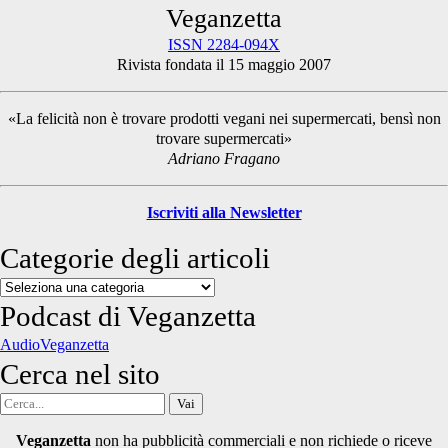
Primary
Veganzetta
ISSN 2284-094X
Rivista fondata il 15 maggio 2007
Sidebar
«La felicità non è trovare prodotti vegani nei supermercati, bensì non
trovare supermercati»
Adriano Fragano
Iscriviti alla Newsletter
Categorie degli articoli
Categorie
degli
Podcast di Veganzetta
articoli
AudioVeganzetta
Cerca nel sito
Cerca
per:
Veganzetta
non ha pubblicità commerciali e non richiede o riceve