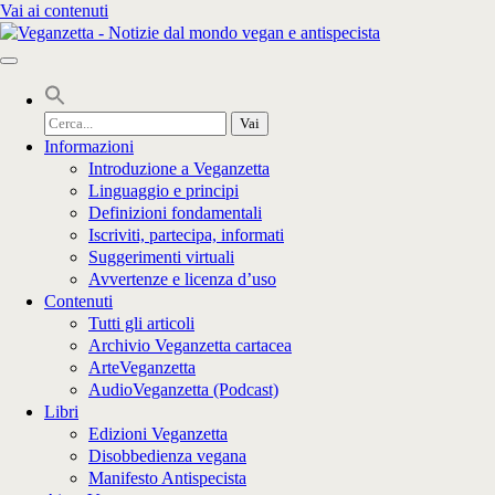
Vai ai contenuti
Cerca
per:
Informazioni
Introduzione a Veganzetta
Linguaggio e principi
Definizioni fondamentali
Iscriviti, partecipa, informati
Suggerimenti virtuali
Avvertenze e licenza d’uso
Contenuti
Tutti gli articoli
Archivio Veganzetta cartacea
ArteVeganzetta
AudioVeganzetta (Podcast)
Libri
Edizioni Veganzetta
Disobbedienza vegana
Manifesto Antispecista