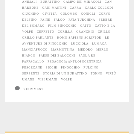
ANIMALI
BURATTINO
CAMPO DEI MIRACOLI
CAN
BARBONE
CANI MASTINI
CAPRA
CARLO COLLODI
CIUCHINO
CIVETTA
COLOMBO
CONIGLI
CORVO
DELFINO
FAINE
FALCO
FATA TURCHINA
FEBBRE
DEL SOMARO
FILM PINOCCHIO
GATTO
GATTO E LA
VOLPE
GEPPETTO
GORILLA
GRANCHIO
GRILLO
GRILLO PARLANTE
HOMO SAPIENS SCRIPTOR
LE
AVVENTURE DI PINOCCHIO
LUCCIOLA
LUMACA
MANGIAFUOCO
MARMOTTINA
MEDORO
MERLO
BIANCO
PAESE DEI BALOCCHI
PAOLA RE
PAPPAGALLO
PEDAGOGIA ANTROPOCENTRICA
PESCECANE
PICCHI
PINOCCHIO
PULCINO
SERPENTE
STORIA DI UN BURATTINO
TONNO
VIRTÙ
UMANE
VIZI UMANI
VOLPE
3 COMMENTI