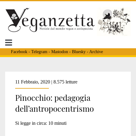
Facebook
-
Telegram
-
Mastodon
-
Bluesky
-
Archive
Tag:
11 Febbraio, 2020 | 8.575 letture
Pinocchio: pedagogia
<span>gatto</span>
dell’antropocentrismo
Si legge in circa:
10
minuti