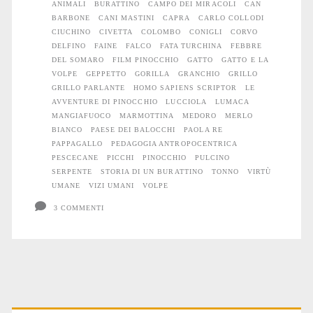
ANIMALI
BURATTINO
CAMPO DEI MIRACOLI
CAN
BARBONE
CANI MASTINI
CAPRA
CARLO COLLODI
CIUCHINO
CIVETTA
COLOMBO
CONIGLI
CORVO
DELFINO
FAINE
FALCO
FATA TURCHINA
FEBBRE
DEL SOMARO
FILM PINOCCHIO
GATTO
GATTO E LA
VOLPE
GEPPETTO
GORILLA
GRANCHIO
GRILLO
GRILLO PARLANTE
HOMO SAPIENS SCRIPTOR
LE
AVVENTURE DI PINOCCHIO
LUCCIOLA
LUMACA
MANGIAFUOCO
MARMOTTINA
MEDORO
MERLO
BIANCO
PAESE DEI BALOCCHI
PAOLA RE
PAPPAGALLO
PEDAGOGIA ANTROPOCENTRICA
PESCECANE
PICCHI
PINOCCHIO
PULCINO
SERPENTE
STORIA DI UN BURATTINO
TONNO
VIRTÙ
UMANE
VIZI UMANI
VOLPE
3 COMMENTI