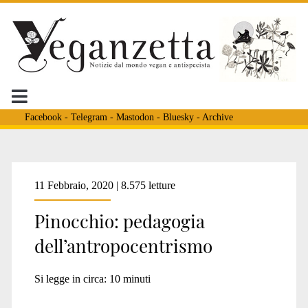
Facebook
-
Telegram
-
Mastodon
-
Bluesky
-
Archive
Tag:
11 Febbraio, 2020 | 8.575 letture
Pinocchio: pedagogia
<span>fata
dell’antropocentrismo
turchina</span>
Si legge in circa:
10
minuti