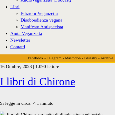
Libri
Edizioni Veganzetta
Disobbedienza vegana
Manifesto Antispecista
Aiuta Veganzetta
Newsletter
Contatti
Facebook
-
Telegram
-
Mastodon
-
Bluesky
-
Archive
16 Ottobre, 2023 | 1.090 letture
Tag:
I libri di Chirone
<span>Paolo
Si legge in circa:
< 1
minuto