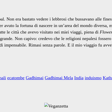
l. Non era bastato vedere i lebbrosi che bussavano alle finest
ver avuto la fortuna di nascere in un’area del mondo diversa,
utte le città che avevo visitato nei miei viaggi, piena di
Flowe
 grande. Non capivo: credevo che le religioni nepalesi fosser
 di impensabile. Rimasi senza parole. E il mio viaggio fu avve
mali
ecatombe
Gadhimai
Gadhimai Mela
India
induismo
Kat