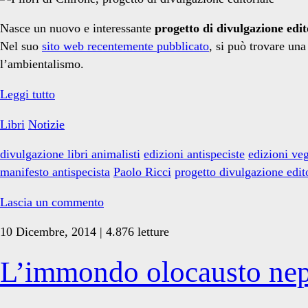
Ricci</span>
Nasce un nuovo e interessante
progetto di divulgazione edit
Nel suo
sito web recentemente pubblicato
, si può trovare un
l’ambientalismo.
I
Leggi tutto
libri
Libri
Notizie
di
Chirone
divulgazione libri animalisti
edizioni antispeciste
edizioni ve
manifesto antispecista
Paolo Ricci
progetto divulgazione edit
Lascia un commento
10 Dicembre, 2014 | 4.876 letture
L’immondo olocausto nep