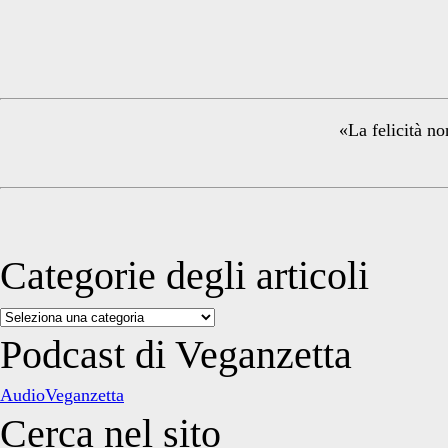
Primary
Sidebar
«La felicità no
Categorie degli articoli
Categorie
degli
Podcast di Veganzetta
articoli
AudioVeganzetta
Cerca nel sito