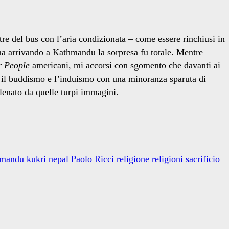
re del bus con l’aria condizionata – come essere rinchiusi in
 ma arrivando a Kathmandu la sorpresa fu totale. Mentre
r People
americani, mi accorsi con sgomento che davanti ai
o il buddismo e l’induismo con una minoranza sparuta di
lenato da quelle turpi immagini.
hmandu
kukri
nepal
Paolo Ricci
religione
religioni
sacrificio