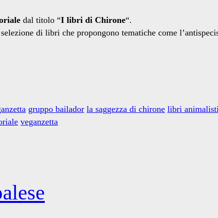
oriale
dal titolo “
I libri di Chirone
“.
a selezione di libri che propongono tematiche come l’antispec
ganzetta
gruppo bailador
la saggezza di chirone
libri animalist
oriale
veganzetta
alese