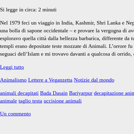
Si legge in circa:
2
minuti
Nel 1979 feci un viaggio in India, Kashmir, Shri Lanka e Nepa
una bolla di sapone occidentale – e provare la vergogna di a
esploravo quella città dalla bellezza barbarica, differente da t
templi erano depositate teste mozzate di Animali. L’orrore fu
seguaci dell’Islam e mi trovavo davanti a qualcosa di orrido,
L’immondo
Leggi tutto
olocausto
Animalismo
Lettere a Veganzetta
Notizie dal mondo
nepalese
animali decapitati
Bada Dasain
Bariyarpur
decapitazione ani
animale
taglio testa
uccisione animali
Un commento