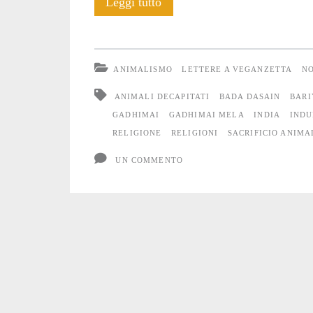
L’immondo
Leggi tutto
olocausto
nepalese
ANIMALISMO
LETTERE A VEGANZETTA
NO
ANIMALI DECAPITATI
BADA DASAIN
BARI
GADHIMAI
GADHIMAI MELA
INDIA
INDU
RELIGIONE
RELIGIONI
SACRIFICIO ANIMA
UN COMMENTO