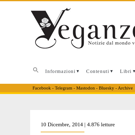
Informazioni
Contenuti
Libri
Facebook
-
Telegram
-
Mastodon
-
Bluesky
-
Archive
Tag:
10 Dicembre, 2014 | 4.876 letture
<span>induismo<