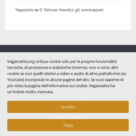
Veganzetta
su
Il Vaticano benedice gli xenotrapianti
Veganzetta
Veganzetta.org utilizza cookie solo per le proprie funzionalità
Notizie dal mondo vegan e antispecista
tecniche, di protezione e statistiche (interne), non vi sono altri
cookie se non quelli relativi a video e audio di altre piattaforme (es.
Youtube) incorporati in alcune pagine del sito. Se vuoi saperne di
più visita la pagina dell'infornativa sui cookie. Veganzetta ha
Copyright © 2007 - 2026 |
Veganzetta
ISSN 2284-094X
un'indole molto riservata.
Informativa sui cookie (UE)
|
Informativa sulla Privacy
|
Avvertenze e Licenza d'uso
Accetta
ANIMALI LIBERI!
Nega