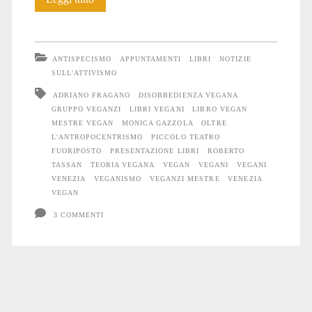
del
libro
ANTISPECISMO
APPUNTAMENTI
LIBRI
NOTIZIE
“Disobbedienza
SULL'ATTIVISMO
ADRIANO FRAGANO
DISOBBEDIENZA VEGANA
vegana”
GRUPPO VEGANZI
LIBRI VEGANI
LIBRO VEGAN
a
MESTRE VEGAN
MONICA GAZZOLA
OLTRE
L'ANTROPOCENTRISMO
PICCOLO TEATRO
Mestre
FUORIPOSTO
PRESENTAZIONE LIBRI
ROBERTO
TASSAN
TEORIA VEGANA
VEGAN
VEGANI
VEGANI
VENEZIA
VEGANISMO
VEGANZI MESTRE
VENEZIA
VEGAN
3 COMMENTI