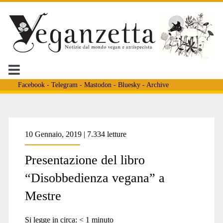
Facebook
-
Telegram
-
Mastodon
-
Bluesky
-
Archive
Tag:
10 Gennaio, 2019 | 7.334 letture
Presentazione del libro
<span>oltre
“Disobbedienza vegana” a
Mestre
l’antropocentrismo</span>
Si legge in circa:
< 1
minuto