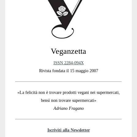
Sidebar
dei
loschi
figuri”
Veganzetta
ISSN 2284-094X
Rivista fondata il 15 maggio 2007
«La felicità non è trovare prodotti vegani nei supermercati,
bensì non trovare supermercati»
Adriano Fragano
Iscriviti alla Newsletter