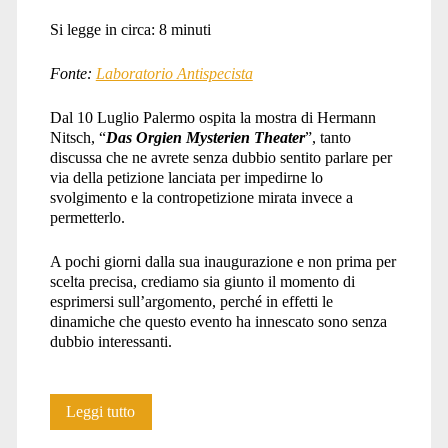
Si legge in circa:
8
minuti
Fonte:
Laboratorio Antispecista
Dal 10 Luglio Palermo ospita la mostra di Hermann
Nitsch, “
Das Orgien Mysterien Theater
”, tanto
discussa che ne avrete senza dubbio sentito parlare per
via della petizione lanciata per impedirne lo
svolgimento e la contropetizione mirata invece a
permetterlo.
A pochi giorni dalla sua inaugurazione e non prima per
scelta precisa, crediamo sia giunto il momento di
esprimersi sull’argomento, perché in effetti le
dinamiche che questo evento ha innescato sono senza
dubbio interessanti.
Protesta
Leggi tutto
contro