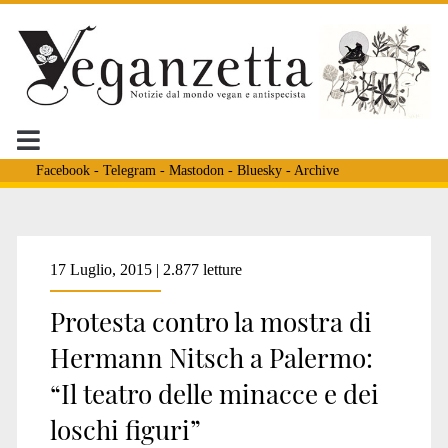
Facebook
-
Telegram
-
Mastodon
-
Bluesky
-
Archive
Tag:
17 Luglio, 2015 | 2.877 letture
Protesta contro la mostra di
<span>mostra
Hermann Nitsch a Palermo:
“Il teatro delle minacce e dei
palermo</span>
loschi figuri”