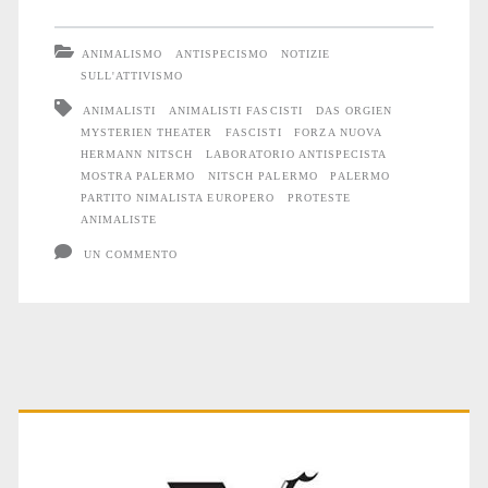
la
ANIMALISMO
ANTISPECISMO
NOTIZIE
mostra
SULL'ATTIVISMO
ANIMALISTI
ANIMALISTI FASCISTI
DAS ORGIEN
di
MYSTERIEN THEATER
FASCISTI
FORZA NUOVA
Hermann
HERMANN NITSCH
LABORATORIO ANTISPECISTA
MOSTRA PALERMO
NITSCH PALERMO
PALERMO
Nitsch
PARTITO NIMALISTA EUROPERO
PROTESTE
ANIMALISTE
a
UN COMMENTO
Palermo:
“Il
teatro
delle
Primary
minacce
e