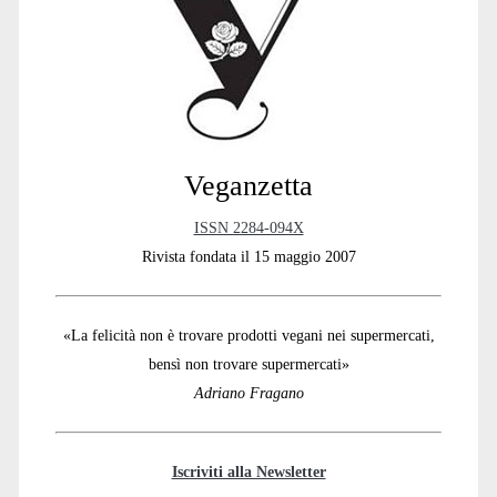
Sidebar
dei
loschi
figuri”
Veganzetta
ISSN 2284-094X
Rivista fondata il 15 maggio 2007
«La felicità non è trovare prodotti vegani nei supermercati,
bensì non trovare supermercati»
Adriano Fragano
Iscriviti alla Newsletter