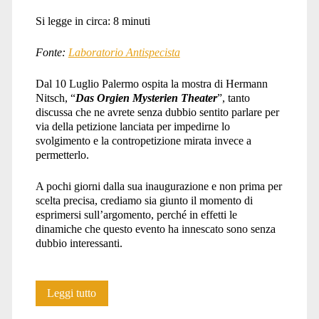
Si legge in circa:
8
minuti
Fonte:
Laboratorio Antispecista
Dal 10 Luglio Palermo ospita la mostra di Hermann
Nitsch, “
Das Orgien Mysterien Theater
”, tanto
discussa che ne avrete senza dubbio sentito parlare per
via della petizione lanciata per impedirne lo
svolgimento e la contropetizione mirata invece a
permetterlo.
A pochi giorni dalla sua inaugurazione e non prima per
scelta precisa, crediamo sia giunto il momento di
esprimersi sull’argomento, perché in effetti le
dinamiche che questo evento ha innescato sono senza
dubbio interessanti.
Protesta
Leggi tutto
contro