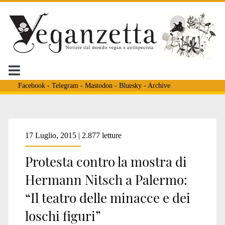
Facebook
-
Telegram
-
Mastodon
-
Bluesky
-
Archive
Tag:
17 Luglio, 2015 | 2.877 letture
Protesta contro la mostra di
<span>nitsch
Hermann Nitsch a Palermo:
“Il teatro delle minacce e dei
palermo</span>
loschi figuri”