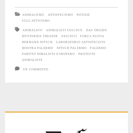
la
ANIMALISMO
ANTISPECISMO
NOTIZIE
mostra
SULL'ATTIVISMO
ANIMALISTI
ANIMALISTI FASCISTI
DAS ORGIEN
di
MYSTERIEN THEATER
FASCISTI
FORZA NUOVA
Hermann
HERMANN NITSCH
LABORATORIO ANTISPECISTA
MOSTRA PALERMO
NITSCH PALERMO
PALERMO
Nitsch
PARTITO NIMALISTA EUROPERO
PROTESTE
ANIMALISTE
a
UN COMMENTO
Palermo:
“Il
teatro
delle
Primary
minacce
e