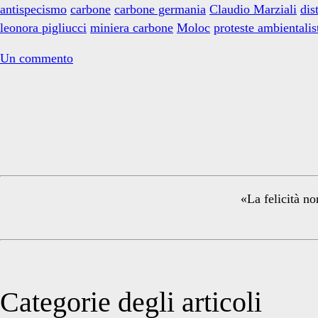
e
antispecismo
carbone
carbone germania
Claudio Marziali
dis
un
leonora pigliucci
miniera carbone
Moloc
proteste ambientalis
documentario
Un commento
Primary
Sidebar
«La felicità no
Categorie degli articoli