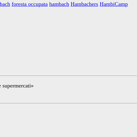
mbach
foresta occupata
hambach
Hambachers
HambiCamp
re supermercati»