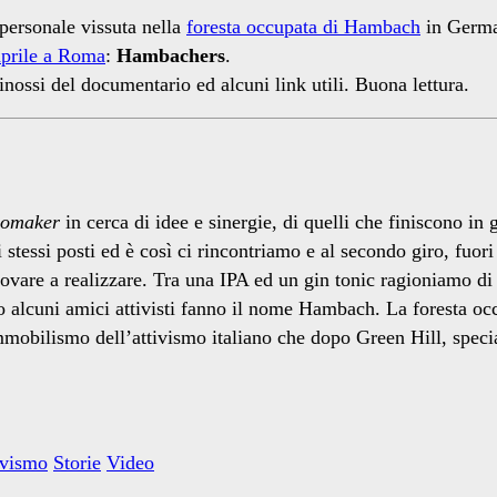
personale vissuta nella
foresta occupata di Hambach
in German
 aprile a Roma
:
Hambachers
.
 sinossi del documentario ed alcuni link utili. Buona lettura.
eomaker
in cerca di idee e sinergie, di quelli che finiscono in 
i stessi posti ed è così ci rincontriamo e al secondo giro, fuor
vare a realizzare. Tra una IPA ed un gin tonic ragioniamo di s
do alcuni amici attivisti fanno il nome Hambach. La foresta occ
mmobilismo dell’attivismo italiano che dopo Green Hill, specia
tivismo
Storie
Video