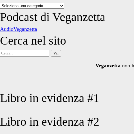
Categorie
degli
Podcast di Veganzetta
articoli
AudioVeganzetta
Cerca nel sito
Cerca
per:
Veganzetta
non h
Libro in evidenza #1
Libro in evidenza #2