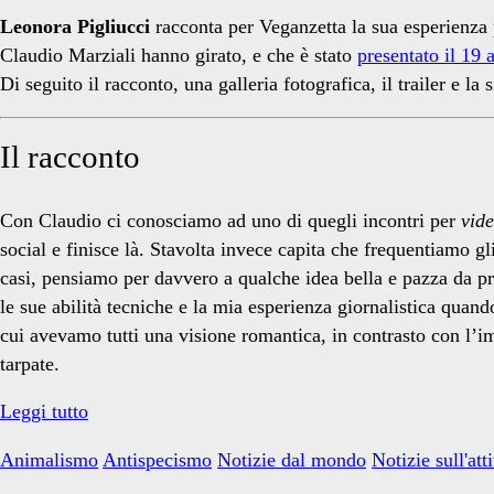
Leonora Pigliucci
racconta per Veganzetta la sua esperienza 
Claudio Marziali hanno girato, e che è stato
presentato il 19
Di seguito il racconto, una galleria fotografica, il trailer e la
Il racconto
Con Claudio ci conosciamo ad uno di quegli incontri per
vid
social e finisce là. Stavolta invece capita che frequentiamo gl
casi, pensiamo per davvero a qualche idea bella e pazza da pro
le sue abilità tecniche e la mia esperienza giornalistica quan
cui avevamo tutti una visione romantica, in contrasto con l’i
tarpate.
Hambach:
Leggi tutto
un
Animalismo
Antispecismo
Notizie dal mondo
Notizie sull'at
racconto