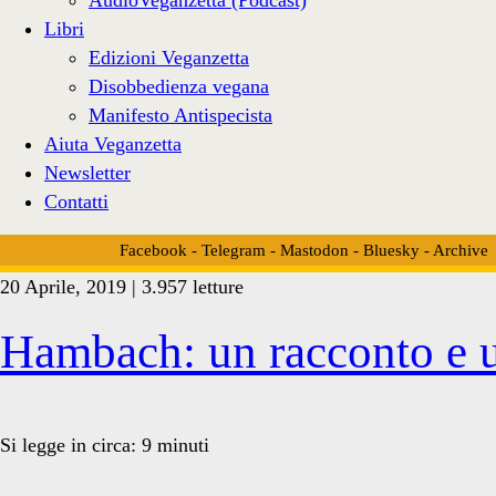
Libri
Edizioni Veganzetta
Disobbedienza vegana
Manifesto Antispecista
Aiuta Veganzetta
Newsletter
Contatti
Facebook
-
Telegram
-
Mastodon
-
Bluesky
-
Archive
20 Aprile, 2019 | 3.957 letture
Tag:
Hambach: un racconto e 
<span>Moloc</span>
Si legge in circa:
9
minuti