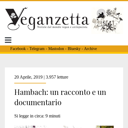
Facebook
-
Telegram
-
Mastodon
-
Bluesky
-
Archive
Tag:
20 Aprile, 2019 | 3.957 letture
Hambach: un racconto e un
<span>ende
documentario
gelaende</span>
Si legge in circa:
9
minuti