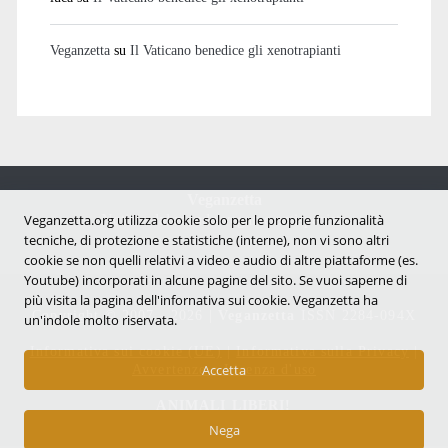
Veganzetta
su
Il Vaticano benedice gli xenotrapianti
Veganzetta
Veganzetta.org utilizza cookie solo per le proprie funzionalità
Notizie dal mondo vegan e antispecista
tecniche, di protezione e statistiche (interne), non vi sono altri
cookie se non quelli relativi a video e audio di altre piattaforme (es.
Youtube) incorporati in alcune pagine del sito. Se vuoi saperne di
più visita la pagina dell'infornativa sui cookie. Veganzetta ha
Copyright © 2007 - 2026 |
Veganzetta
ISSN 2284-094X
un'indole molto riservata.
Informativa sui cookie (UE)
|
Informativa sulla Privacy
|
Avvertenze e Licenza d'uso
Accetta
ANIMALI LIBERI!
Nega