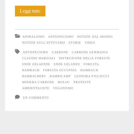
Hambach:
Leggi tutto
un
racconto
ANIMALISMO
ANTISPECISMO
NOTIZIE DAL MONDO
e
NOTIZIE SULL'ATTIVISMO
STORIE
VIDEO
ANTISPECISMO
CARBONE
CARBONE GERMANIA
un
CLAUDIO MARZIALI
DISTRUZIONE DELLE FORESTE
documentario
ENDE GELAENDE
ENDE GELANDE
FORESTA
HAMBACH
FORESTA OCCUPATA
HAMBACH
HAMBACHERS
HAMBICAMP
LEONORA PIGLIUCCI
MINIERA CARBONE
MOLOC
PROTESTE
AMBIENTALISTE
VEGANISMO
UN COMMENTO