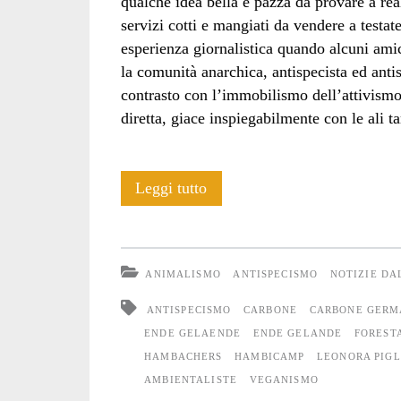
qualche idea bella e pazza da provare a rea
servizi cotti e mangiati da vendere a testat
esperienza giornalistica quando alcuni ami
la comunità anarchica, antispecista ed anti
contrasto con l’immobilismo dell’attivismo
diretta, giace inspiegabilmente con le ali ta
Hambach:
Leggi tutto
un
racconto
ANIMALISMO
ANTISPECISMO
NOTIZIE D
e
ANTISPECISMO
CARBONE
CARBONE GERM
un
ENDE GELAENDE
ENDE GELANDE
FOREST
HAMBACHERS
HAMBICAMP
LEONORA PIGL
documentario
AMBIENTALISTE
VEGANISMO