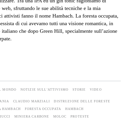
lizzare. Tra una IPA ed un gin tonic ragioniamo di
e web, sfruttando le sue abilità tecniche e la mia
ci attivisti fanno il nome Hambach. La foresta occupata,
sessista di cui avevamo tutti una visione romantica, in
 italiano che dopo Green Hill, specialmente sull’azione
rpate.
AL MONDO
NOTIZIE SULL'ATTIVISMO
STORIE
VIDEO
ANIA
CLAUDIO MARZIALI
DISTRUZIONE DELLE FORESTE
A HAMBACH
FORESTA OCCUPATA
HAMBACH
IUCCI
MINIERA CARBONE
MOLOC
PROTESTE