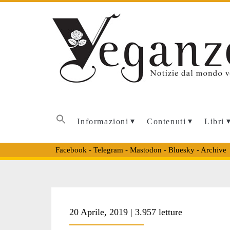
Informazioni
Contenuti
Libri
Facebook
-
Telegram
-
Mastodon
-
Bluesky
-
Archive
Tag:
20 Aprile, 2019 | 3.957 letture
<span>hambach<