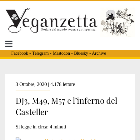
Facebook
-
Telegram
-
Mastodon
-
Bluesky
-
Archive
Tag:
3 Ottobre, 2020 | 4.178 letture
DJ3, M49, M57 e l’inferno del
<span>ministro
Casteller
costa
Si legge in circa:
4
minuti