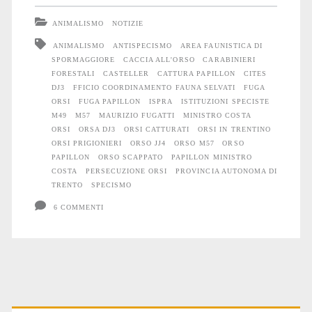
M57
ANIMALISMO
NOTIZIE
e
ANIMALISMO
ANTISPECISMO
AREA FAUNISTICA DI
SPORMAGGIORE
CACCIA ALL'ORSO
CARABINIERI
l’inferno
FORESTALI
CASTELLER
CATTURA PAPILLON
CITES
del
DJ3
FFICIO COORDINAMENTO FAUNA SELVATI
FUGA
ORSI
FUGA PAPILLON
ISPRA
ISTITUZIONI SPECISTE
Casteller
M49
M57
MAURIZIO FUGATTI
MINISTRO COSTA
ORSI
ORSA DJ3
ORSI CATTURATI
ORSI IN TRENTINO
ORSI PRIGIONIERI
ORSO JJ4
ORSO M57
ORSO
PAPILLON
ORSO SCAPPATO
PAPILLON MINISTRO
COSTA
PERSECUZIONE ORSI
PROVINCIA AUTONOMA DI
TRENTO
SPECISMO
6 COMMENTI