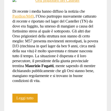
orsi</span>
Di recente i media hanno diffuso la notizia che
Papillon/M49
, l’Orso purtroppo nuovamente catturato
di recente e riportato nel lager del Casteller (TN) da
dove era fuggito, ha smesso di mangiare a causa del
fortissimo stress al quale è sottoposto. Gli altri due
Orso prigionieri della struttura non stanno di certo
meglio: M57 presenta movimenti stereotipati, la povera
DJ3 (rinchiusa in quel lager da ben 9 anni, circa metà
della sua vita) è molto spaventata e rimane nascosta
tutto il tempo. La situazione è disperata e il loro
persecutore, il presidente della giunta provinciale
trentina
Maurizio Fugatti
, mente sapendo di mentire
dichiarando pubblicamente che gli Orsi stanno bene,
mangiano regolarmente e si trovano in buone
condizioni di vita.
DJ3,
Leggi tutto
M49,