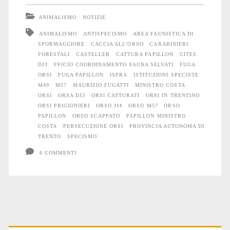
M57
ANIMALISMO
NOTIZIE
e
ANIMALISMO
ANTISPECISMO
AREA FAUNISTICA DI
SPORMAGGIORE
CACCIA ALL'ORSO
CARABINIERI
l’inferno
FORESTALI
CASTELLER
CATTURA PAPILLON
CITES
del
DJ3
FFICIO COORDINAMENTO FAUNA SELVATI
FUGA
ORSI
FUGA PAPILLON
ISPRA
ISTITUZIONI SPECISTE
Casteller
M49
M57
MAURIZIO FUGATTI
MINISTRO COSTA
ORSI
ORSA DJ3
ORSI CATTURATI
ORSI IN TRENTINO
ORSI PRIGIONIERI
ORSO JJ4
ORSO M57
ORSO
PAPILLON
ORSO SCAPPATO
PAPILLON MINISTRO
COSTA
PERSECUZIONE ORSI
PROVINCIA AUTONOMA DI
TRENTO
SPECISMO
6 COMMENTI