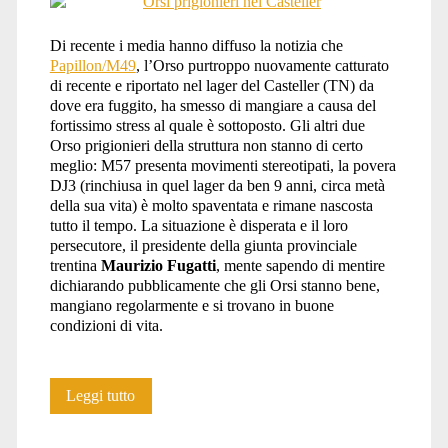
Fauna
Di recente i media hanno diffuso la notizia che
Papillon/M49
, l’Orso purtroppo nuovamente catturato
di recente e riportato nel lager del Casteller (TN) da
dove era fuggito, ha smesso di mangiare a causa del
Selvati</span>
fortissimo stress al quale è sottoposto. Gli altri due
Orso prigionieri della struttura non stanno di certo
meglio: M57 presenta movimenti stereotipati, la povera
DJ3 (rinchiusa in quel lager da ben 9 anni, circa metà
della sua vita) è molto spaventata e rimane nascosta
tutto il tempo. La situazione è disperata e il loro
persecutore, il presidente della giunta provinciale
trentina
Maurizio Fugatti
, mente sapendo di mentire
dichiarando pubblicamente che gli Orsi stanno bene,
mangiano regolarmente e si trovano in buone
condizioni di vita.
DJ3,
Leggi tutto
M49,