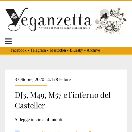
Facebook
-
Telegram
-
Mastodon
-
Bluesky
-
Archive
Tag:
3 Ottobre, 2020 | 4.178 letture
DJ3, M49, M57 e l’inferno del
<span>fficio
Casteller
Coordinamento
Si legge in circa:
4
minuti